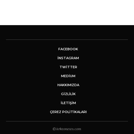
FACEBOOK
INSTAGRAM
TWITTER
MEDIUM
HAKKIMIZDA
GİZLİLİK
İLETIŞIM
ÇEREZ POLITIKALARI
©Arkeonews.com