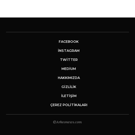
FACEBOOK
INSTAGRAM
TWITTER
MEDIUM
HAKKIMIZDA
GİZLİLİK
İLETIŞIM
ÇEREZ POLITIKALARI
©Arkeonews.com