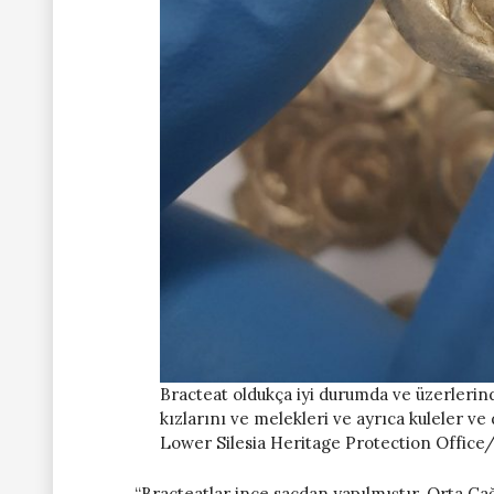
Bracteat oldukça iyi durumda ve üzerlerind
kızlarını ve melekleri ve ayrıca kuleler ve 
Lower Silesia Heritage Protection Offic
“Bracteatlar ince sacdan yapılmıştır. Orta Ça