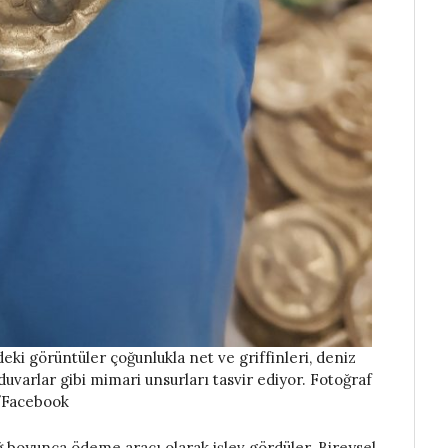
eki görüntüler çoğunlukla net ve griffinleri, deniz
duvarlar gibi mimari unsurları tasvir ediyor. Fotoğraf
e/Facebook
ğ boyunca ödeme aracı olarak işlev gördüler. Bireysel