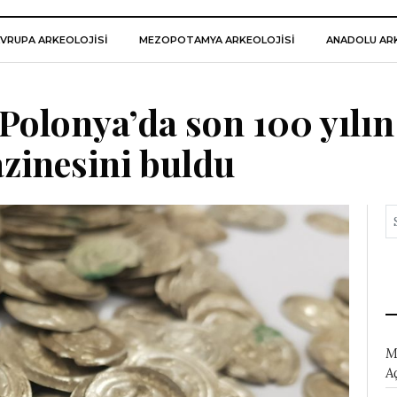
VRUPA ARKEOLOJISI
MEZOPOTAMYA ARKEOLOJISI
ANADOLU ARK
 Polonya’da son 100 yılın
zinesini buldu
M
A