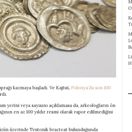
M
O
K
T
M
1.
B
L
H
oprağı kazmaya başladı. Ve Kajtuś,
Polonya’da son 100
rdı.
tam yerini veya sayısını açıklamasa da, arkeologların ön
ğının en az 100 yıldır resmi olarak rapor edilmediğini
üzün üzerinde Teutonik bracteat bulunduğunda