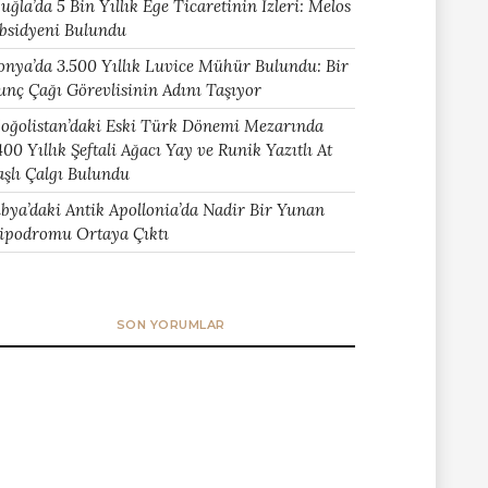
uğla’da 5 Bin Yıllık Ege Ticaretinin İzleri: Melos
bsidyeni Bulundu
onya’da 3.500 Yıllık Luvice Mühür Bulundu: Bir
unç Çağı Görevlisinin Adını Taşıyor
oğolistan’daki Eski Türk Dönemi Mezarında
400 Yıllık Şeftali Ağacı Yay ve Runik Yazıtlı At
aşlı Çalgı Bulundu
ibya’daki Antik Apollonia’da Nadir Bir Yunan
ipodromu Ortaya Çıktı
SON YORUMLAR