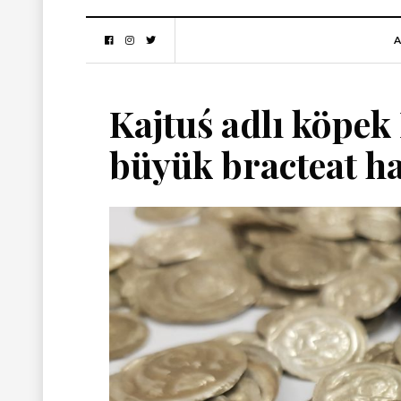
A
Kajtuś adlı köpek
büyük bracteat ha