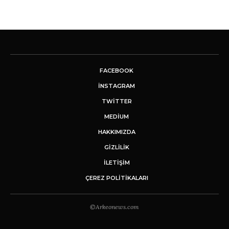
FACEBOOK
INSTAGRAM
TWITTER
MEDIUM
HAKKIMIZDA
GİZLİLİK
İLETIŞIM
ÇEREZ POLITIKALARI
©Arkeonews.com