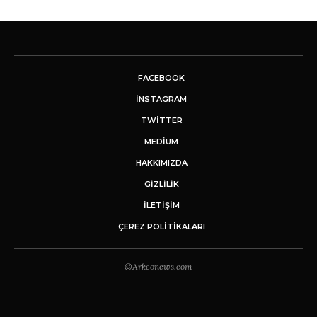
FACEBOOK
INSTAGRAM
TWITTER
MEDIUM
HAKKIMIZDA
GİZLİLİK
İLETIŞIM
ÇEREZ POLITIKALARI
©Arkeonews.com