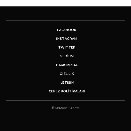
FACEBOOK
INSTAGRAM
TWITTER
MEDIUM
HAKKIMIZDA
GİZLİLİK
İLETIŞIM
ÇEREZ POLITIKALARI
©Arkeonews.com