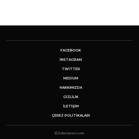
FACEBOOK
INSTAGRAM
TWITTER
MEDIUM
HAKKIMIZDA
GİZLİLİK
İLETIŞIM
ÇEREZ POLITIKALARI
©Arkeonews.com