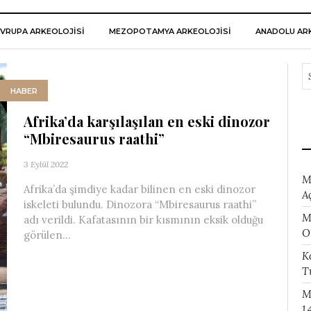
VRUPA ARKEOLOJISI
MEZOPOTAMYA ARKEOLOJISI
ANADOLU ARK
HABER
Afrika’da karşılaşılan en eski dinozor
“Mbiresaurus raathi”
3 Eylül 2022
M
Afrika’da şimdiye kadar bilinen en eski dinozor
A
iskeleti bulundu. Dinozora “Mbiresaurus raathi”
M
adı verildi. Kafatasının bir kısmının eksik olduğu
O
görülen...
K
T
M
1.