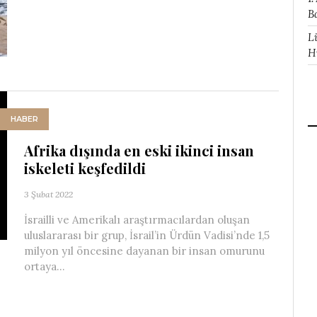
B
L
H
HABER
Afrika dışında en eski ikinci insan
iskeleti keşfedildi
3 Şubat 2022
İsrailli ve Amerikalı araştırmacılardan oluşan
uluslararası bir grup, İsrail’in Ürdün Vadisi’nde 1,5
milyon yıl öncesine dayanan bir insan omurunu
ortaya...