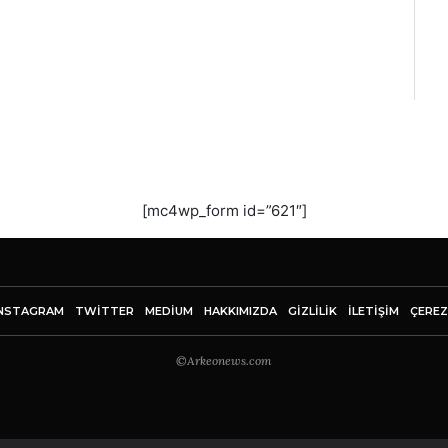
[mc4wp_form id=”621″]
NSTAGRAM
TWITTER
MEDIUM
HAKKIMIZDA
GİZLİLİK
İLETIŞIM
ÇEREZ
©Arkeonews.com