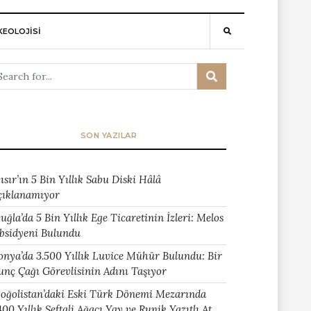
EOLOJİSİ
SON YAZILAR
ısır’ın 5 Bin Yıllık Sabu Diski Hâlâ
çıklanamıyor
uğla’da 5 Bin Yıllık Ege Ticaretinin İzleri: Melos
bsidyeni Bulundu
onya’da 3.500 Yıllık Luvice Mühür Bulundu: Bir
unç Çağı Görevlisinin Adını Taşıyor
oğolistan’daki Eski Türk Dönemi Mezarında
400 Yıllık Şeftali Ağacı Yay ve Runik Yazıtlı At