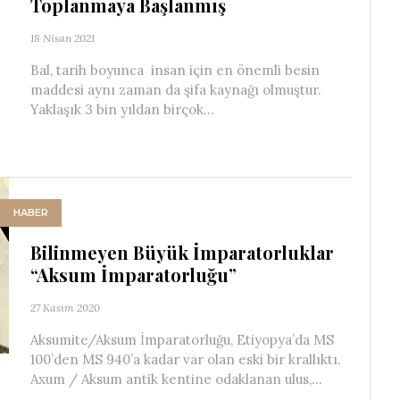
Toplanmaya Başlanmış
18 Nisan 2021
Bal, tarih boyunca insan için en önemli besin
maddesi aynı zaman da şifa kaynağı olmuştur.
Yaklaşık 3 bin yıldan birçok...
HABER
Bilinmeyen Büyük İmparatorluklar
“Aksum İmparatorluğu”
27 Kasım 2020
Aksumite/Aksum İmparatorluğu, Etiyopya’da MS
100’den MS 940’a kadar var olan eski bir krallıktı.
Axum / Aksum antik kentine odaklanan ulus,...