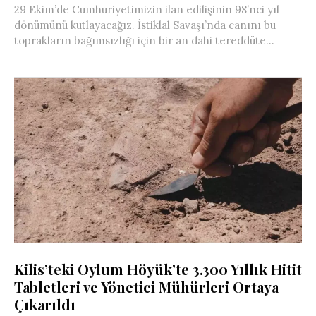
29 Ekim’de Cumhuriyetimizin ilan edilişinin 98’nci yıl
dönümünü kutlayacağız. İstiklal Savaşı’nda canını bu
toprakların bağımsızlığı için bir an dahi tereddüte...
Kilis’teki Oylum Höyük’te 3.300 Yıllık Hitit
Tabletleri ve Yönetici Mühürleri Ortaya
Çıkarıldı