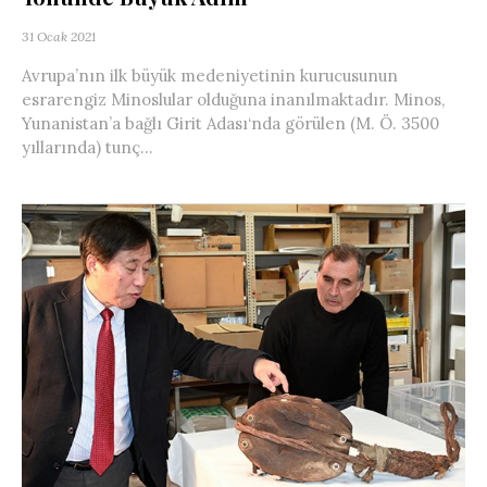
31 Ocak 2021
Avrupa’nın ilk büyük medeniyetinin kurucusunun
esrarengiz Minoslular olduğuna inanılmaktadır. Minos,
Yunanistan’a bağlı Girit Adası‘nda görülen (M. Ö. 3500
yıllarında) tunç...