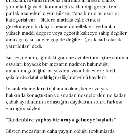
bırakılan, insanların belki tanrılara armağan olarak
yorumladığı ya da koruma için saklandığı gerçekten
parlak nesneler” diyen Büster, “Ama bir de bu eserler
kategorisi var – ölülere mutlaka eşlik etmesi
gerekmeyen bu küçük nesne önbellekleri ve bunlar
yüksek maddi değere veya egzotik kaliteye sahip değiller
ama açıkçası sadece çöp de değiller. Çok kasıtlı olarak
yatırıldılar” dedi.
Büster, demir çağındaki gömme ayinlerinin, içine sorunlu
eşyaları koyacak bir mezarın nadiren bulunduğu
anlamına geldiğini, bu yüzden, yuvarlak evlere farklı
şekillerde dahil edildiğini düşündüğünü kaydetti.
İnsanlarla modern toplumda ölüm, keder ve yas
hakkında konuştuktan ve sıradan nesnelerden ne kadar
çabuk ayrılmanın zorlaştığını duyduktan sonra farkına
vardığını söyledi.
“Birdenbire yapboz bir araya gelmeye başladı.”
Büster, mezarların daha yaygın olduğu toplumlarda