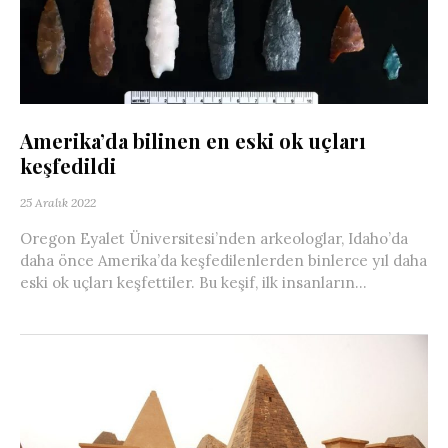
Amerika’da bilinen en eski ok uçları
keşfedildi
25 Aralık 2022
Oregon Eyalet Üniversitesi’nden arkeologlar, Idaho’da
daha önce Amerika’da keşfedilenlerden binlerce yıl daha
eski ok uçları keşfettiler. Bu keşif, ilk insanların...