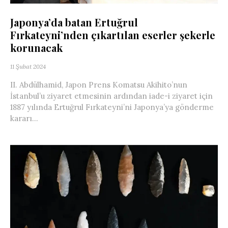
Japonya’da batan Ertuğrul
Fırkateyni’nden çıkartılan eserler şekerle
korunacak
11 Şubat 2024
II. Abdülhamid, Japon Prens Komatsu Akihito’nun
İstanbul’u ziyaret etmesinin ardından iade-i ziyaret için
1887 yılında Ertuğrul Fırkateyni’ni Japonya’ya gönderme
kararı...