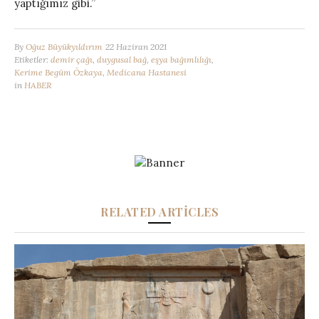
yaptığımız gibi.”
By
Oğuz Büyükyıldırım
22 Haziran 2021
Etiketler:
demir çağı
,
duygusal bağ
,
eşya bağımlılığı
,
Kerime Begüm Özkaya
,
Medicana Hastanesi
in
HABER
RELATED ARTICLES