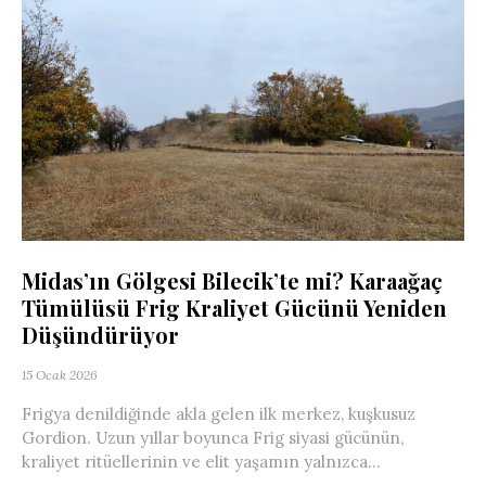
Midas’ın Gölgesi Bilecik’te mi? Karaağaç
Tümülüsü Frig Kraliyet Gücünü Yeniden
Düşündürüyor
15 Ocak 2026
Frigya denildiğinde akla gelen ilk merkez, kuşkusuz
Gordion. Uzun yıllar boyunca Frig siyasi gücünün,
kraliyet ritüellerinin ve elit yaşamın yalnızca...