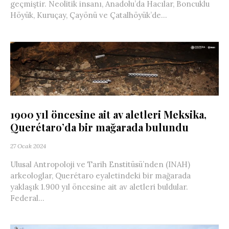
geçmiştir. Neolitik insanı, Anadolu’da Hacılar, Boncuklu
Höyük, Kuruçay, Çayönü ve Çatalhöyük’de...
1900 yıl öncesine ait av aletleri Meksika,
Querétaro’da bir mağarada bulundu
27 Ocak 2024
Ulusal Antropoloji ve Tarih Enstitüsü’nden (INAH)
arkeologlar, Querétaro eyaletindeki bir mağarada
yaklaşık 1.900 yıl öncesine ait av aletleri buldular.
Federal...