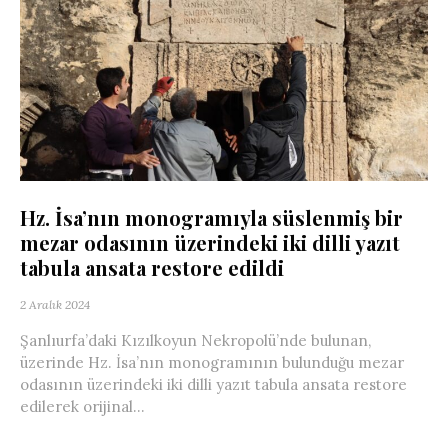
Hz. İsa’nın monogramıyla süslenmiş bir
mezar odasının üzerindeki iki dilli yazıt
tabula ansata restore edildi
2 Aralık 2024
Şanlıurfa’daki Kızılkoyun Nekropolü’nde bulunan,
üzerinde Hz. İsa’nın monogramının bulunduğu mezar
odasının üzerindeki iki dilli yazıt tabula ansata restore
edilerek orijinal...