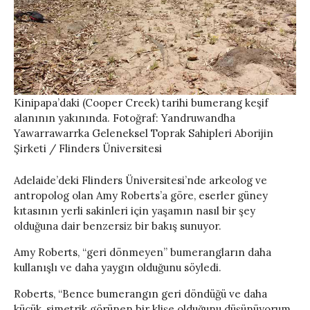
Kinipapa’daki (Cooper Creek) tarihi bumerang keşif
alanının yakınında. Fotoğraf: Yandruwandha
Yawarrawarrka Geleneksel Toprak Sahipleri Aborijin
Şirketi / Flinders Üniversitesi
Adelaide’deki Flinders Üniversitesi’nde arkeolog ve
antropolog olan Amy Roberts’a göre, eserler güney
kıtasının yerli sakinleri için yaşamın nasıl bir şey
olduğuna dair benzersiz bir bakış sunuyor.
Amy Roberts, “geri dönmeyen” bumerangların daha
kullanışlı ve daha yaygın olduğunu söyledi.
Roberts, “Bence bumerangın geri döndüğü ve daha
küçük, simetrik görünen bir klişe olduğunu düşünüyorum,