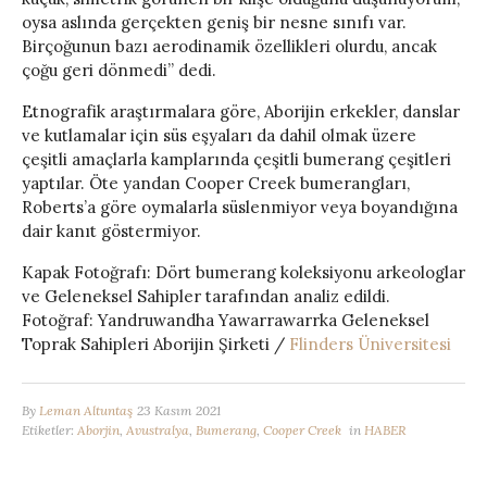
oysa aslında gerçekten geniş bir nesne sınıfı var.
Birçoğunun bazı aerodinamik özellikleri olurdu, ancak
çoğu geri dönmedi” dedi.
Etnografik araştırmalara göre, Aborijin erkekler, danslar
ve kutlamalar için süs eşyaları da dahil olmak üzere
çeşitli amaçlarla kamplarında çeşitli bumerang çeşitleri
yaptılar. Öte yandan Cooper Creek bumerangları,
Roberts’a göre oymalarla süslenmiyor veya boyandığına
dair kanıt göstermiyor.
Kapak Fotoğrafı: Dört bumerang koleksiyonu arkeologlar
ve Geleneksel Sahipler tarafından analiz edildi.
Fotoğraf: Yandruwandha Yawarrawarrka Geleneksel
Toprak Sahipleri Aborijin Şirketi /
Flinders Üniversitesi
By
Leman Altuntaş
23 Kasım 2021
Etiketler:
Aborjin
,
Avustralya
,
Bumerang
,
Cooper Creek
in
HABER