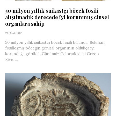
50 milyon yıllık suikastçı böcek fosili
alışılmadık derecede iyi korunmuş cinsel
organlara sahip
21 Ocak 2021
50 milyon yıllık suikastçı böcek fosili bulundu. Bulunan
fosilleşmiş böceğin genital organının oldukça iyi
korunduğu görüldü. Günümüz Colorado’daki Green
River...