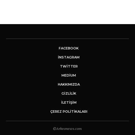
FACEBOOK
INSTAGRAM
TWITTER
MEDIUM
HAKKIMIZDA
GİZLİLİK
İLETIŞIM
ÇEREZ POLITIKALARI
©Arkeonews.com