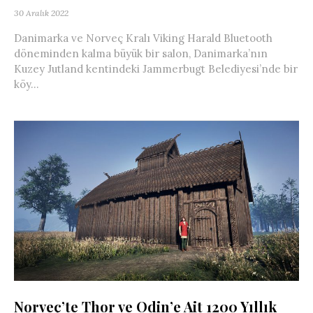
30 Aralık 2022
Danimarka ve Norveç Kralı Viking Harald Bluetooth
döneminden kalma büyük bir salon, Danimarka’nın
Kuzey Jutland kentindeki Jammerbugt Belediyesi’nde bir
köy...
Norveç’te Thor ve Odin’e Ait 1200 Yıllık