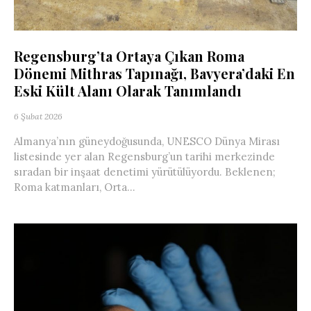
Regensburg’ta Ortaya Çıkan Roma
Dönemi Mithras Tapınağı, Bavyera’daki En
Eski Kült Alanı Olarak Tanımlandı
6 Şubat 2026
Almanya’nın güneydoğusunda, UNESCO Dünya Mirası
listesinde yer alan Regensburg’un tarihi merkezinde
sıradan bir inşaat denetimi yürütülüyordu. Beklenen;
Roma katmanları, Orta...