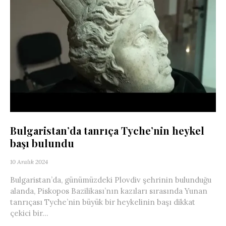
Bulgaristan’da tanrıça Tyche’nin heykel
başı bulundu
10 Aralık 2024
Bulgaristan’da, günümüzdeki Plovdiv şehrinin bulunduğu
alanda, Piskopos Bazilikası’nın kazıları sırasında Yunan
tanrıçası Tyche’nin büyük bir heykelinin başı dikkat
çekici bir...