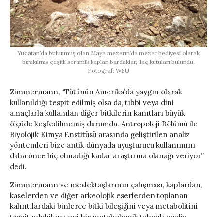
Yucatan’da bulunmuş olan Maya mezarın’da mezar hediyesi olarak
bırakılmış çeşitli seramik kaplar, bardaklar, ilaç kutuları bulundu.
Fotograf: WSU
Zimmermann, “Tütünün Amerika’da yaygın olarak
kullanıldığı tespit edilmiş olsa da, tıbbi veya dini
amaçlarla kullanılan diğer bitkilerin kanıtları büyük
ölçüde keşfedilmemiş durumda. Antropoloji Bölümü ile
Biyolojik Kimya Enstitüsü arasında geliştirilen analiz
yöntemleri bize antik dünyada uyuşturucu kullanımını
daha önce hiç olmadığı kadar araştırma olanağı veriyor”
dedi.
Zimmermann ve meslektaşlarının çalışması, kaplardan,
kaselerden ve diğer arkeolojik eserlerden toplanan
kalıntılardaki binlerce bitki bileşiğini veya metabolitini
tespit edebilen yeni bir metabolomik tabanlı analiz