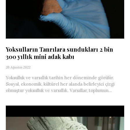
Yoksulların Tanrılara sundukları 2 bin
300 yıllık mini adak kabı
26 Ağustos 2022
Yoksulluk ve varsıllık tarihin her döneminde görülür.
Sosyal, ekonomik, kültürel her alanda belirleyici çizgi
olmuştur yoksulluk ve varsıllık. Varsıllar, toplumun...