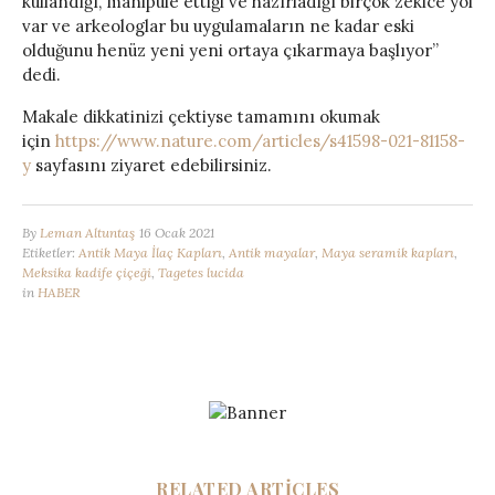
kullandığı, manipüle ettiği ve hazırladığı birçok zekice yol
var ve arkeologlar bu uygulamaların ne kadar eski
olduğunu henüz yeni yeni ortaya çıkarmaya başlıyor”
dedi.
Makale dikkatinizi çektiyse tamamını okumak
için
https://www.nature.com/articles/s41598-021-81158-
y
sayfasını ziyaret edebilirsiniz.
By
Leman Altuntaş
16 Ocak 2021
Etiketler:
Antik Maya İlaç Kapları
,
Antik mayalar
,
Maya seramik kapları
,
Meksika kadife çiçeği
,
Tagetes lucida
in
HABER
RELATED ARTICLES