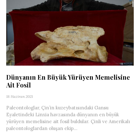
Dünyanın En Büyük Yürüyen Memelisine
Ait Fosil
18 Haziran 2021
Paleontologlar, Çin’in kuzeybatısındaki Gansu
Eyaletindeki Linxia havzasında dünyanın en büyük
yürüyen memelisine ait fosil buldular. Çinli ve Amerikalı
paleontologlardan oluşan ekip...