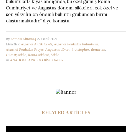
buluntularla kıyaslandığında, bu özel gümüş Roma
Cumhuriyet ve Augustus dönemi sikkeleri, çok özel ve
son yüzyılın en önemli buluntu grubundan birini
oluşturmaktadır.” diye konuştu.
By
Leman Altuntaş
27 Ocak 2021
Etiketler:
Aizanoi Antik Kenti
,
Aizanoi Penkalas buluntusu
,
Aizanoi Penkalas Projes
,
Augustus dönemi
,
cistophor
,
denarius
,
Gümüş sikke
,
Roma sikkesi
,
Sikke
in
ANADOLU ARKEOLOJİSİ
,
HABER
RELATED ARTICLES