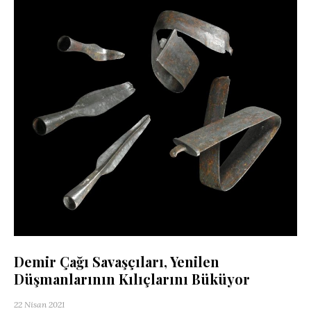
Demir Çağı Savaşçıları, Yenilen
Düşmanlarının Kılıçlarını Büküyor
22 Nisan 2021