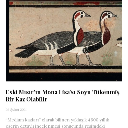
Eski Mısır’ın Mona Lisa’sı Soyu Tükenmiş
Bir Kaz Olabilir
26 Şubat 2021
“Medium kazları” olarak bilinen yaklaşık 4600 yıllık
eserin detaylı incelenmesi sonucunda resimdeki