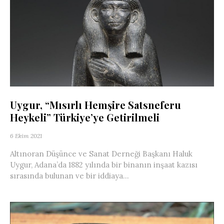
Uygur, “Mısırlı Hemşire Satsneferu
Heykeli” Türkiye’ye Getirilmeli
6 Ekim 2021
Altınoran Düşünce ve Sanat Derneği Başkanı Haluk
Uygur, Adana’da 1882 yılında bir binanın inşaat kazısı
sırasında bulunan ve bir iddiaya...