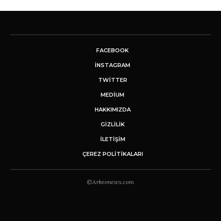
FACEBOOK
INSTAGRAM
TWITTER
MEDIUM
HAKKIMIZDA
GİZLİLİK
İLETIŞIM
ÇEREZ POLITIKALARI
©Arkeonews.com