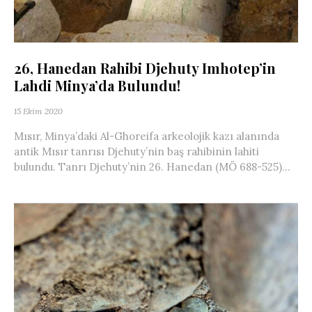
26, Hanedan Rahibi Djehuty Imhotep’in
Lahdi Minya’da Bulundu!
15 Ekim 2020
Mısır, Minya’daki Al-Ghoreifa arkeolojik kazı alanında
antik Mısır tanrısı Djehuty’nin baş rahibinin lahiti
bulundu. Tanrı Djehuty’nin 26. Hanedan (MÖ 688-525)...