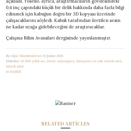
açıkladı. Tosello, ayrıca, araştırmacıların gövdesindeki
0,4 inç çapındaki küçük bir delik hakkında daha fazla bilgi
edinmek için kabuğun doğru bir 3D kopyası üzerinde
çalışacaklarını söyledi. Kabuk tarafından üretilen sesin
ne kadar uzağa gidebileceğini de araştıracaklar.
Çalışma Bilim Avansları dergisinde yayınlanmıştır.
By
Oğuz Büyükyıldırım
11 Şubat 2021
Etiketler:
18.000 yıllık ses
,
Deniz salyonguzu
,
dünyanın en eski müzik aleti
,
Müzik aleti
in
HABER
RELATED ARTICLES