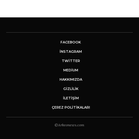
FACEBOOK
INSTAGRAM
TWITTER
MEDIUM
HAKKIMIZDA
GİZLİLİK
İLETIŞIM
ÇEREZ POLITIKALARI
©Arkeonews.com