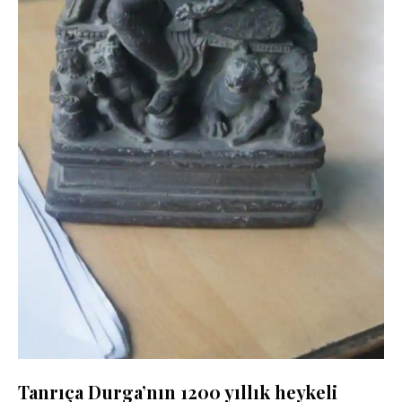
Tanrıça Durga’nın 1200 yıllık heykeli