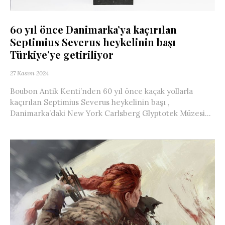
60 yıl önce Danimarka’ya kaçırılan
Septimius Severus heykelinin başı
Türkiye’ye getiriliyor
27 Kasım 2024
Boubon Antik Kenti’nden 60 yıl önce kaçak yollarla
kaçırılan Septimius Severus heykelinin başı ,
Danimarka’daki New York Carlsberg Glyptotek Müzesi...