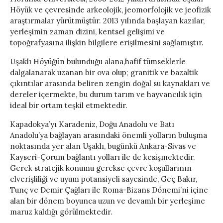
Höyük ve çevresinde arkeolojik, jeomorfolojik ve jeofizik
araştırmalar yürütmüştür. 2013 yılında başlayan kazılar,
yerleşimin zaman dizini, kentsel gelişimi ve
topoğrafyasına ilişkin bilgilere erişilmesini sağlamıştır.
Uşaklı Höyüğün bulunduğu alana,hafif tümseklerle
dalgalanarak uzanan bir ova olup; granitik ve bazaltik
çıkıntılar arasında beliren zengin doğal su kaynakları ve
dereler içermekte, bu durum tarım ve hayvancılık için
ideal bir ortam teşkil etmektedir.
Kapadokya’yı Karadeniz, Doğu Anadolu ve Batı
Anadolu’ya bağlayan arasındaki önemli yolların buluşma
noktasında yer alan Uşaklı, bugünkü Ankara-Sivas ve
Kayseri-Çorum bağlantı yolları ile de kesişmektedir.
Gerek stratejik konumu gerekse çevre koşullarının
elverişliliği ve uyum potansiyeli sayesinde, Geç Bakır,
Tunç ve Demir Çağları ile Roma-Bizans Dönemi’ni içine
alan bir dönem boyunca uzun ve devamlı bir yerleşime
maruz kaldığı görülmektedir.