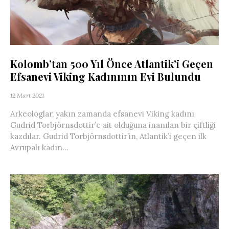
Kolomb’tan 500 Yıl Önce Atlantik’i Geçen
Efsanevi Viking Kadınının Evi Bulundu
12 Mart 2021
Arkeologlar, yakın zamanda efsanevi Viking kadını
Gudrid Torbjörnsdottir’e ait olduğuna inanılan bir çiftliği
kazdılar. Gudrid Torbjörnsdottir’in, Atlantik’i geçen ilk
Avrupalı ​​kadın...