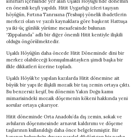
sınırları içerisinde yer alan Uşaklı Höyüğü’nde dönemin
en önemli keşfi yapıldı. Hitit Uygarlığı izleri taşıyan
höyüğün, Fırtına Tanrısına (Teshup) yönelik ibadetlerin
merkezi olan ve yazılı kaynaklara göre başkent Hattuşa
ya iki-üç günlük yürüme mesafesinde bulunan
“Zippalanda” adlı bir diğer önemli Hitit kentiyle ilişkili
olduğu öngörülmektedir.
Uşaklı Höyüğün daha öncede Hitit Döneminde dini bir
merkez olabileceği konuşulmaktayken şimdi başka bir
ilkle dikkatleri üzerine topladı.
Uşaklı Höyük’te yapılan kazılarda Hitit dönemine ait
büyük bir yapı ile ilişkili mozaik bir taş zemin ortaya çıktı.
Bu benzersiz keşif, bu dönemin Yakın Doğu kamu
mimarisindeki mozaik döşemenin kökeni hakkında yeni
sorular ortaya çıkarıyor.
Hitit döneminde Orta Anadolu’da dış zemin, sokak ve
avluların döşenmesinde arnavut kaldırımı ve döşeme
taşlarının kullanıldığı daha önce belgelenmiştir. Bir
kapının bulunduğu duvara paralel dikdörtgen bir parke