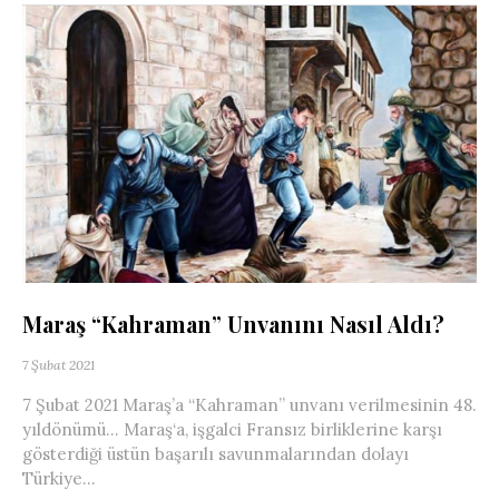
Maraş “Kahraman” Unvanını Nasıl Aldı?
7 Şubat 2021
7 Şubat 2021 Maraş’a “Kahraman” unvanı verilmesinin 48.
yıldönümü… Maraş‘a, işgalci Fransız birliklerine karşı
gösterdiği üstün başarılı savunmalarından dolayı
Türkiye...