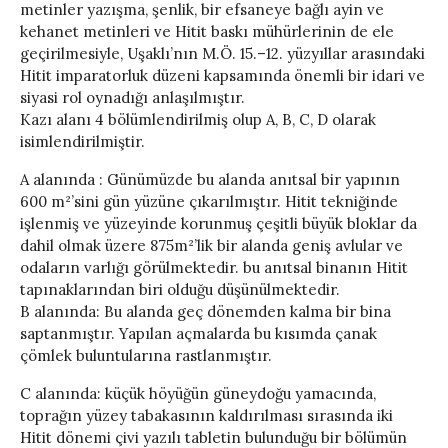
metinler yazışma, şenlik, bir efsaneye bağlı ayin ve
kehanet metinleri ve Hitit baskı mühürlerinin de ele
geçirilmesiyle, Uşaklı’nın M.Ö. 15.–12. yüzyıllar arasındaki
Hitit imparatorluk düzeni kapsamında önemli bir idari ve
siyasi rol oynadığı anlaşılmıştır.
Kazı alanı 4 bölümlendirilmiş olup A, B, C, D olarak
isimlendirilmiştir.
A alanında : Günümüzde bu alanda anıtsal bir yapının
600 m²’sini gün yüzüne çıkarılmıştır. Hitit tekniğinde
işlenmiş ve yüzeyinde korunmuş çeşitli büyük bloklar da
dahil olmak üzere 875m²’lik bir alanda geniş avlular ve
odaların varlığı görülmektedir. bu anıtsal binanın Hitit
tapınaklarından biri olduğu düşünülmektedir.
B alanında: Bu alanda geç dönemden kalma bir bina
saptanmıştır. Yapılan açmalarda bu kısımda çanak
çömlek buluntularına rastlanmıştır.
C alanında: küçük höyüğün güneydoğu yamacında,
toprağın yüzey tabakasının kaldırılması sırasında iki
Hitit dönemi çivi yazılı tabletin bulunduğu bir bölümün