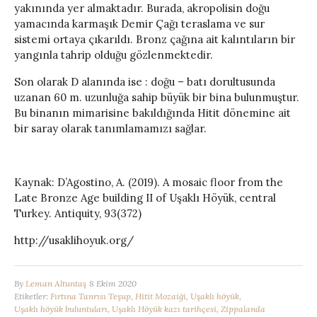
yakınında yer almaktadır. Burada, akropolisin doğu
yamacında karmaşık Demir Çağı teraslama ve sur
sistemi ortaya çıkarıldı. Bronz çağına ait kalıntıların bir
yangınla tahrip olduğu gözlenmektedir.
Son olarak D alanında ise : doğu – batı dorultusunda
uzanan 60 m. uzunluğa sahip büyük bir bina bulunmuştur.
Bu binanın mimarisine bakıldığında Hitit dönemine ait
bir saray olarak tanımlamamızı sağlar.
Kaynak: D’Agostino, A. (2019). A mosaic floor from the
Late Bronze Age building II of Uşaklı Höyük, central
Turkey. Antiquity, 93(372)
http://usaklihoyuk.org/
By
Leman Altuntaş
8 Ekim 2020
Etiketler:
Fırtına Tanrısı Teşup
,
Hitit Mozaiği
,
Uşaklı höyük
,
Uşaklı höyük buluntuları
,
Uşaklı Höyük kazı tarihçesi
,
Zippalanda