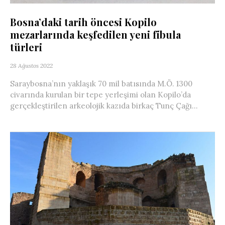
Bosna’daki tarih öncesi Kopilo
mezarlarında keşfedilen yeni fibula
türleri
28 Ağustos 2022
Saraybosna’nın yaklaşık 70 mil batısında M.Ö. 1300
civarında kurulan bir tepe yerleşimi olan Kopilo’da
gerçekleştirilen arkeolojik kazıda birkaç Tunç Çağı...