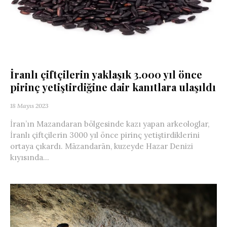
İranlı çiftçilerin yaklaşık 3.000 yıl önce
pirinç yetiştirdiğine dair kanıtlara ulaşıldı
18 Mayıs 2023
İran’ın Mazandaran bölgesinde kazı yapan arkeologlar,
İranlı çiftçilerin 3000 yıl önce pirinç yetiştirdiklerini
ortaya çıkardı. Māzandarān, kuzeyde Hazar Denizi
kıyısında...