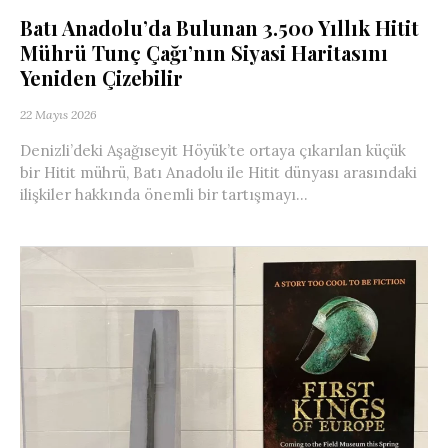
Batı Anadolu’da Bulunan 3.500 Yıllık Hitit
Mührü Tunç Çağı’nın Siyasi Haritasını
Yeniden Çizebilir
22 Mayıs 2026
Denizli’deki Aşağıseyit Höyük’te ortaya çıkarılan küçük
bir Hitit mührü, Batı Anadolu ile Hitit dünyası arasındaki
ilişkiler hakkında önemli bir tartışmayı...