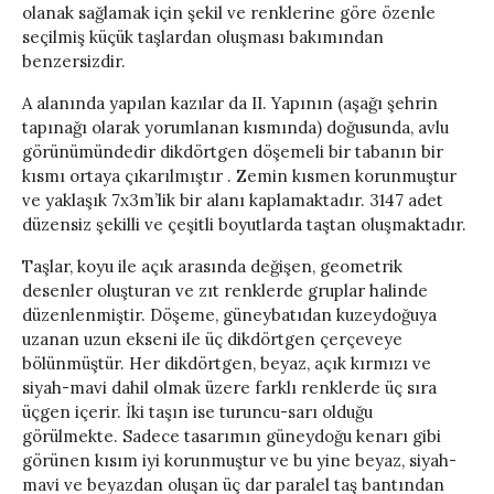
olanak sağlamak için şekil ve renklerine göre özenle
seçilmiş küçük taşlardan oluşması bakımından
benzersizdir.
A alanında yapılan kazılar da II. Yapının (aşağı şehrin
tapınağı olarak yorumlanan kısmında) doğusunda, avlu
görünümündedir dikdörtgen döşemeli bir tabanın bir
kısmı ortaya çıkarılmıştır . Zemin kısmen korunmuştur
ve yaklaşık 7x3m’lik bir alanı kaplamaktadır. 3147 adet
düzensiz şekilli ve çeşitli boyutlarda taştan oluşmaktadır.
Taşlar, koyu ile açık arasında değişen, geometrik
desenler oluşturan ve zıt renklerde gruplar halinde
düzenlenmiştir. Döşeme, güneybatıdan kuzeydoğuya
uzanan uzun ekseni ile üç dikdörtgen çerçeveye
bölünmüştür. Her dikdörtgen, beyaz, açık kırmızı ve
siyah-mavi dahil olmak üzere farklı renklerde üç sıra
üçgen içerir. İki taşın ise turuncu-sarı olduğu
görülmekte. Sadece tasarımın güneydoğu kenarı gibi
görünen kısım iyi korunmuştur ve bu yine beyaz, siyah-
mavi ve beyazdan oluşan üç dar paralel taş bantından