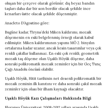
oluşan bir çerçeve olarak görünür; dış beyaz bandın
taşları daha dar bir son bordür olacak şekilde ince
kenarları üstte olacak şekilde döşenmiştir.
Anacleto D’Agostino göre:
Bugüne kadar, Tiryns’deki Miken kaldırımı, mozaik
döşemenin en eski belgelenmiş örneği olarak kabul
edilmiştir. Miken kaldırımının yapımı MÖ 2. binyılın
ortalarına kadar uzanır, ancak kesin tasarımlar veya çok
renkli çakıllar kullanmaz. En eski çok renkli, geometrik
mozaik taş döşeme olan Uşaklı Höyük döşeme, daha
sonraki polikromatik mozaik zeminler için bir Geç Tunç
Çağı Anadolu öncüsü olabilir.
Uşaklı Höyük, Hitit tarihinin net desenli polikromatik bir
mozaik zeminin ilk kanıtını ve daha sonraki çakıl mozaik
zeminler için olası bir ilham kaynağı olacaktır.
Uşaklı Höyük Kazı Çalışmaları Hakkında Bilgi
Floransa Üniversitesi, 2008-2012 yılları arasında Uşaklı