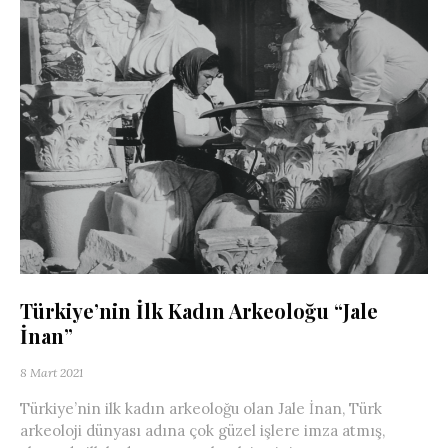
Türkiye’nin İlk Kadın Arkeoloğu “Jale
İnan”
8 Mart 2021
Türkiye’nin ilk kadın arkeoloğu olan Jale İnan, Türk
arkeoloji dünyası adına çok güzel işlere imza atmış,