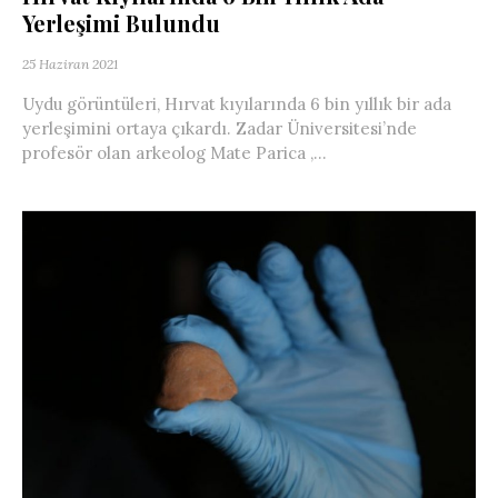
Yerleşimi Bulundu
25 Haziran 2021
Uydu görüntüleri, Hırvat kıyılarında 6 bin yıllık bir ada
yerleşimini ortaya çıkardı. Zadar Üniversitesi’nde
profesör olan arkeolog Mate Parica ,...