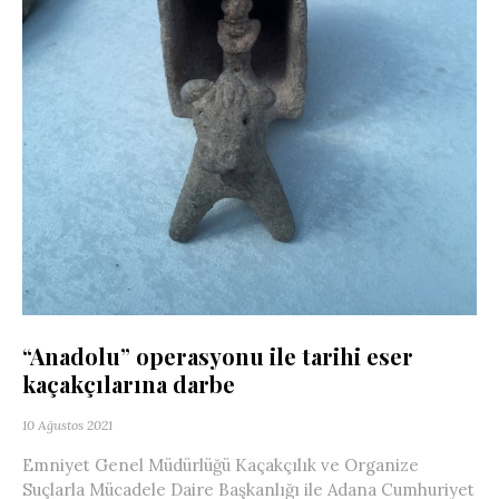
“Anadolu” operasyonu ile tarihi eser
kaçakçılarına darbe
10 Ağustos 2021
Emniyet Genel Müdürlüğü Kaçakçılık ve Organize
Suçlarla Mücadele Daire Başkanlığı ile Adana Cumhuriyet