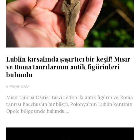
Lublin kırsalında şaşırtıcı bir keşif! Mısır
ve Roma tanrılarının antik figürinleri
bulundu
8 Mayıs 2023
Mısır tanrısı Osiris’i tasvir eden iki antik figürin ve Roma
tanrısı Bacchus’un bir büstü, Polonya’nın Lublin kentinin
Opole bölgesinde bulundu....