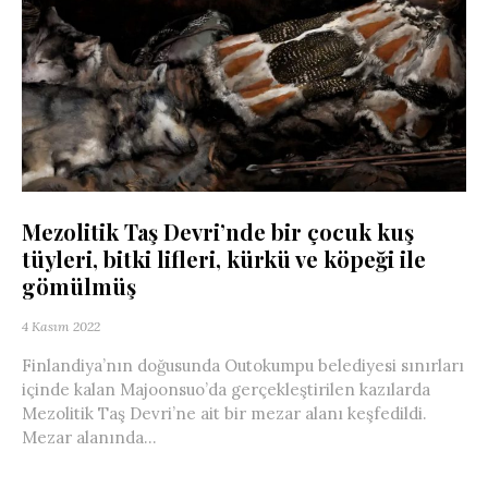
Mezolitik Taş Devri’nde bir çocuk kuş
tüyleri, bitki lifleri, kürkü ve köpeği ile
gömülmüş
4 Kasım 2022
Finlandiya’nın doğusunda Outokumpu belediyesi sınırları
içinde kalan Majoonsuo’da gerçekleştirilen kazılarda
Mezolitik Taş Devri’ne ait bir mezar alanı keşfedildi.
Mezar alanında...