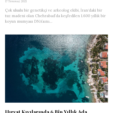
17 Temmuz 2021
Çok uluslu bir genetikçi ve arkeolog ekibi, İran‘daki bir
tuz madeni olan Chehrabad’da keşfedilen 1.600 yıllık bir
koyun mumyası DNA’sını...
Hırvat Kıyılarında 6 Bin Yıllık Ada