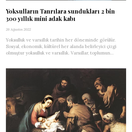
Yoksulların Tanrılara sundukları 2 bin
300 yıllık mini adak kabı
26 Ağustos 2022
Yoksulluk ve varsıllık tarihin her döneminde görülür.
Sosyal, ekonomik, kültürel her alanda belirleyici çizgi
olmuştur yoksulluk ve varsıllık. Varsıllar, toplumun...