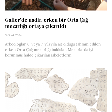
Galler’de nadir, erken bir Orta Çağ
mezarlığı ortaya çıkarıldı
3 Ocak 2024
Arkeologlar, 6. veya 7. yüzyıla ait olduğu tahmin edilen
erken Orta Çağ mezarlığı buldular. Mezarlarda iyi
korunmuş halde çıkarılan iskeletlerin...