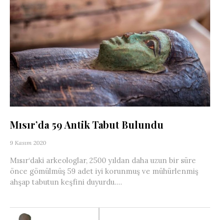
Mısır’da 59 Antik Tabut Bulundu
9 Kasım 2020
Mısır‘daki arkeologlar, 2500 yıldan daha uzun bir süre
önce gömülmüş 59 adet iyi korunmuş ve mühürlenmiş
ahşap tabutun keşfini duyurdu....