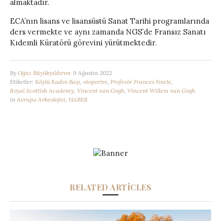
almaktadır.
ECA’nın lisans ve lisansüstü Sanat Tarihi programlarında
ders vermekte ve aynı zamanda NGS’de Fransız Sanatı
Kıdemli Küratörü görevini yürütmektedir.
By
Oğuz Büyükyıldırım
9 Ağustos 2022
Etiketler:
Köylü Kadın Başı
,
otoportre
,
Profesör Frances Fowle
,
Royal Scottish Academy
,
Vincent van Gogh
,
Vincent Willem van Gogh
in
Avrupa Arkeolojisi
,
HABER
RELATED ARTICLES