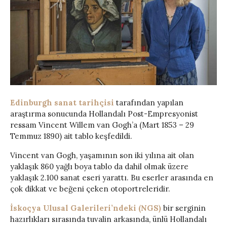
Edinburgh sanat tarihçisi
tarafından yapılan
araştırma sonucunda Hollandalı Post-Empresyonist
ressam Vincent Willem van Gogh’a (Mart 1853 – 29
Temmuz 1890) ait tablo keşfedildi.
Vincent van Gogh, yaşamının son iki yılına ait olan
yaklaşık 860 yağlı boya tablo da dahil olmak üzere
yaklaşık 2.100 sanat eseri yarattı. Bu eserler arasında en
çok dikkat ve beğeni çeken otoportreleridir.
İskoçya Ulusal Galerileri’ndeki (NGS)
bir serginin
hazırlıkları sırasında tuvalin arkasında, ünlü Hollandalı