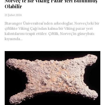
Norveç’te Bir Viking Pazar Yeri Bulunmuş
Olabilir
21 Şubat 2024
Stavanger Üniversitesi’nden arkeologlar, Norveç’teki bir
çiftlikte Viking Çağı’ndan kalma bir Viking pazar yeri
kalıntılarını tespit ettiler. Çiftlik, Norveç’in güneybatı
kıyısında...