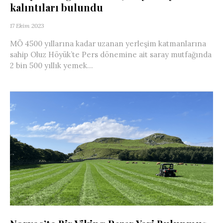
kalıntıları bulundu
17 Ekim 2023
MÖ 4500 yıllarına kadar uzanan yerleşim katmanlarına
sahip Oluz Höyük’te Pers dönemine ait saray mutfağında
2 bin 500 yıllık yemek...