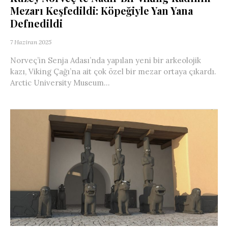
Mezarı Keşfedildi: Köpeğiyle Yan Yana
Defnedildi
7 Haziran 2025
Norveç’in Senja Adası’nda yapılan yeni bir arkeolojik
kazı, Viking Çağı’na ait çok özel bir mezar ortaya çıkardı.
Arctic University Museum...