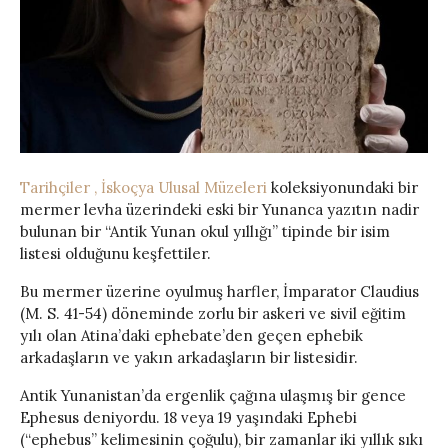
Tarihçiler , İskoçya Ulusal Müzeleri
koleksiyonundaki bir
mermer levha üzerindeki eski bir Yunanca yazıtın nadir
bulunan bir “Antik Yunan okul yıllığı” tipinde bir isim
listesi olduğunu keşfettiler.
Bu mermer üzerine oyulmuş harfler, İmparator Claudius
(M. S. 41-54) döneminde zorlu bir askeri ve sivil eğitim
yılı olan Atina’daki ephebate’den geçen ephebik
arkadaşların ve yakın arkadaşların bir listesidir.
Antik Yunanistan’da ergenlik çağına ulaşmış bir gence
Ephesus deniyordu. 18 veya 19 yaşındaki Ephebi
(“ephebus” kelimesinin çoğulu), bir zamanlar iki yıllık sıkı