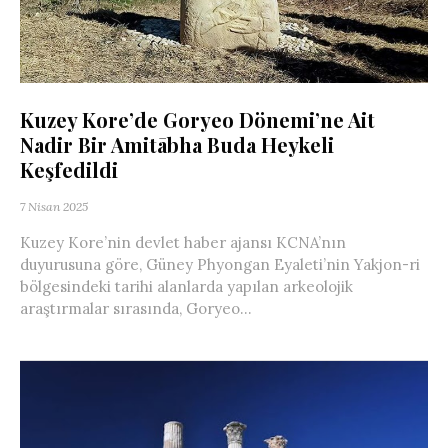
Kuzey Kore’de Goryeo Dönemi’ne Ait
Nadir Bir Amitābha Buda Heykeli
Keşfedildi
7 Nisan 2025
Kuzey Kore’nin devlet haber ajansı KCNA’nın
duyurusuna göre, Güney Phyongan Eyaleti’nin Yakjon-ri
bölgesindeki tarihi alanlarda yapılan arkeolojik
araştırmalar sırasında, Goryeo...