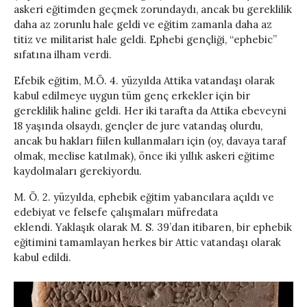
askeri eğitimden geçmek zorundaydı, ancak bu gereklilik
daha az zorunlu hale geldi ve eğitim zamanla daha az
titiz ve militarist hale geldi. Ephebi gençliği, “ephebic”
sıfatına ilham verdi.
Efebik eğitim, M.Ö. 4. yüzyılda Attika vatandaşı olarak
kabul edilmeye uygun tüm genç erkekler için bir
gereklilik haline geldi. Her iki tarafta da Attika ebeveyni
18 yaşında olsaydı, gençler de jure vatandaş olurdu,
ancak bu hakları fiilen kullanmaları için (oy, davaya taraf
olmak, meclise katılmak), önce iki yıllık askeri eğitime
kaydolmaları gerekiyordu.
M. Ö. 2. yüzyılda, ephebik eğitim yabancılara açıldı ve
edebiyat ve felsefe çalışmaları müfredata
eklendi. Yaklaşık olarak M. S. 39’dan itibaren, bir ephebik
eğitimini tamamlayan herkes bir Attic vatandaşı olarak
kabul edildi.