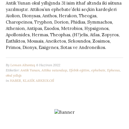
Antik Yunan okul yıllığında 31 isim ithaf altında iki sütuna
yazılmıştır. Attikos’un ephebate’deki seçkin kardeşleri
Aiolion, Dionysas, Anthos, Herakon, Theogas,
Charopeinos, Tryphon, Dorion, Phidias, Symmachos,
Athenion, Antipas, Euodos, Metrobios, Hypsigonos,
Apollonides, Hermas, Theophas, (H?)elis, Atlas, Zopyros,
Euthiktos, Mousais, Aneiketos, Sekoundos, Zosimos,
Primos, Dionys, Eisigenes, Sotas ve Androneikos.
By
Leman Altuntaş
6 Haziran 2022
Etiketler:
Antik Yunan
,
Attika vatandaşı
,
Efebik eğitim
,
ephebate
,
Ephesus
,
okul yıllığı
in
HABER
,
KLASİK ARKEOLOJİ