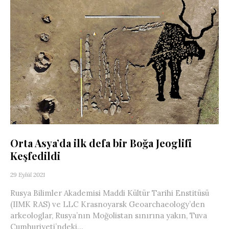
Orta Asya’da ilk defa bir Boğa Jeoglifi
Keşfedildi
29 Eylül 2021
Rusya Bilimler Akademisi Maddi Kültür Tarihi Enstitüsü
(IIMK RAS) ve LLC Krasnoyarsk Geoarchaeology’den
arkeologlar, Rusya’nın Moğolistan sınırına yakın, Tuva
Cumhuriyeti’ndeki...