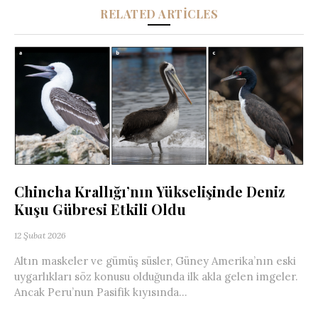
RELATED ARTICLES
Chincha Krallığı’nın Yükselişinde Deniz
Kuşu Gübresi Etkili Oldu
12 Şubat 2026
Altın maskeler ve gümüş süsler, Güney Amerika’nın eski
uygarlıkları söz konusu olduğunda ilk akla gelen imgeler.
Ancak Peru’nun Pasifik kıyısında...