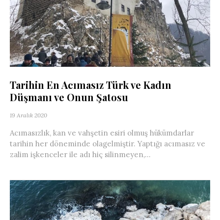
Tarihin En Acımasız Türk ve Kadın
Düşmanı ve Onun Şatosu
19 Aralık 2020
Acımasızlık, kan ve vahşetin esiri olmuş hükümdarlar
tarihin her döneminde olagelmiştir. Yaptığı acımasız ve
zalim işkenceler ile adı hiç silinmeyen,...