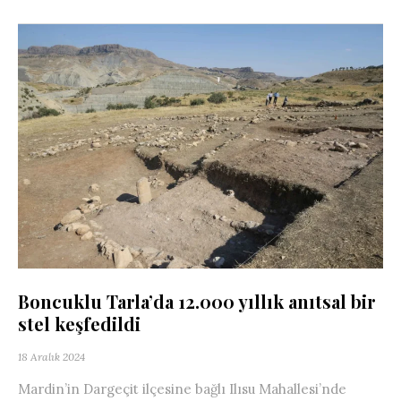
Boncuklu Tarla’da 12.000 yıllık anıtsal bir
stel keşfedildi
18 Aralık 2024
Mardin’in Dargeçit ilçesine bağlı Ilısu Mahallesi’nde