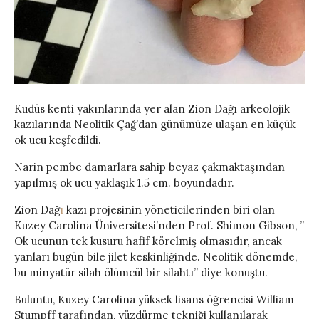
Kudüs kenti yakınlarında yer alan Zion Dağı arkeolojik
kazılarında Neolitik Çağ’dan günümüze ulaşan en küçük
ok ucu keşfedildi.
Narin pembe damarlara sahip beyaz çakmaktaşından
yapılmış ok ucu yaklaşık 1.5 cm. boyundadır.
Zion Dağ
ı
kazı projesinin yöneticilerinden biri olan
Kuzey Carolina Üniversitesi’nden Prof. Shimon Gibson, ”
Ok ucunun tek kusuru hafif körelmiş olmasıdır, ancak
yanları bugün bile jilet keskinliğinde. Neolitik dönemde,
bu minyatür silah ölümcül bir silahtı” diye konuştu.
Buluntu, Kuzey Carolina yüksek lisans öğrencisi William
Stumpff tarafından, yüzdürme tekniği kullanılarak