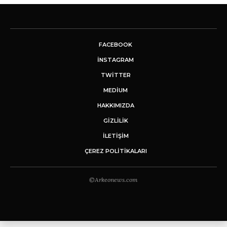
FACEBOOK
INSTAGRAM
TWITTER
MEDIUM
HAKKIMIZDA
GİZLİLİK
İLETIŞIM
ÇEREZ POLITIKALARI
©Arkeonews.com