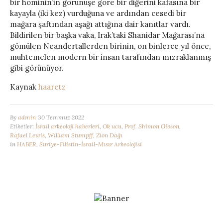
bir hominin’in görünüşe göre bir diğerini kafasına bir
kayayla (iki kez) vurduğuna ve ardından cesedi bir
mağara şaftından aşağı attığına dair kanıtlar vardı.
Bildirilen bir başka vaka, Irak’taki Shanidar Mağarası’na
gömülen Neandertallerden birinin, on binlerce yıl önce,
muhtemelen modern bir insan tarafından mızraklanmış
gibi görünüyor.
Kaynak
haaretz
By
admin
30 Temmuz 2022
Etiketler:
İsrail arkeoloji haberleri
,
Ok ucu
,
Prof. Shimon Gibson
,
Rafael Lewis
,
William Stumpff
,
Zion Dağı
in
HABER
,
Suriye-Filistin-İsrail-Mısır Arkeolojisi