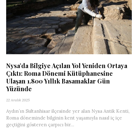
Nysa’da Bilgiye Açılan Yol Yeniden Ortaya
Çıktı: Roma Dönemi Kütüphanesine
Ulaşan 1.800 Yıllık Basamaklar Gün
Yüzünde
22 Aralık 2025
Aydın’ın Sultanhisar ilçesinde yer alan Nysa Antik Kenti,
Roma döneminde bilginin kent yaşamıyla nasıl iç içe
geçtiğini gösteren çarpıcı bir...