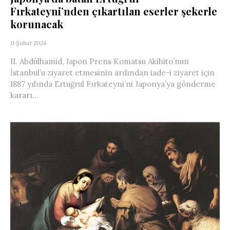
Fırkateyni’nden çıkartılan eserler şekerle
korunacak
11 Şubat 2024
II. Abdülhamid, Japon Prens Komatsu Akihito’nun
İstanbul’u ziyaret etmesinin ardından iade-i ziyaret için
1887 yılında Ertuğrul Fırkateyni’ni Japonya’ya gönderme
kararı...