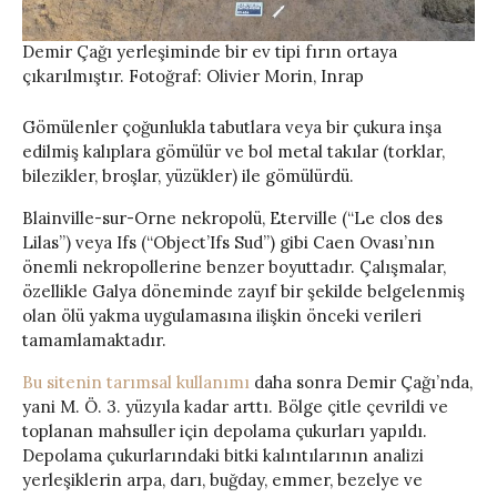
Demir Çağı yerleşiminde bir ev tipi fırın ortaya
çıkarılmıştır. Fotoğraf: Olivier Morin, Inrap
Gömülenler çoğunlukla tabutlara veya bir çukura inşa
edilmiş kalıplara gömülür ve bol metal takılar (torklar,
bilezikler, broşlar, yüzükler) ile gömülürdü.
Blainville-sur-Orne nekropolü, Eterville (“Le clos des
Lilas”) veya Ifs (“Object’Ifs Sud”) gibi Caen Ovası’nın
önemli nekropollerine benzer boyuttadır. Çalışmalar,
özellikle Galya döneminde zayıf bir şekilde belgelenmiş
olan ölü yakma uygulamasına ilişkin önceki verileri
tamamlamaktadır.
Bu sitenin tarımsal kullanımı
daha sonra Demir Çağı’nda,
yani M. Ö. 3. yüzyıla kadar arttı. Bölge çitle çevrildi ve
toplanan mahsuller için depolama çukurları yapıldı.
Depolama çukurlarındaki bitki kalıntılarının analizi
yerleşiklerin arpa, darı, buğday, emmer, bezelye ve