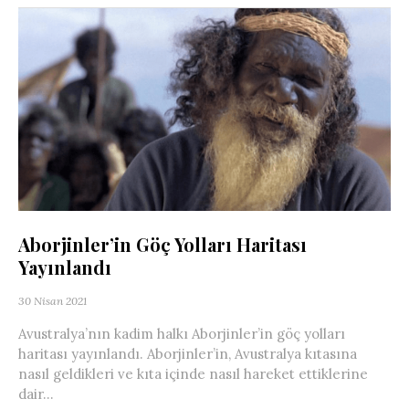
Aborjinler’in Göç Yolları Haritası
Yayınlandı
30 Nisan 2021
Avustralya’nın kadim halkı Aborjinler’in göç yolları
haritası yayınlandı. Aborjinler’in, Avustralya kıtasına
nasıl geldikleri ve kıta içinde nasıl hareket ettiklerine
dair...