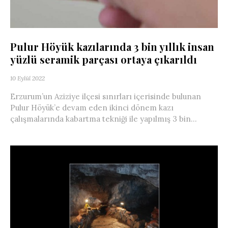
Pulur Höyük kazılarında 3 bin yıllık insan
yüzlü seramik parçası ortaya çıkarıldı
10 Eylül 2022
Erzurum’un Aziziye ilçesi sınırları içerisinde bulunan
Pulur Höyük’e devam eden ikinci dönem kazı
çalışmalarında kabartma tekniği ile yapılmış 3 bin...