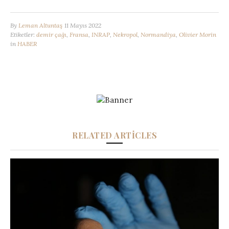
By
Leman Altuntaş
11 Mayıs 2022
Etiketler:
demir çağı
,
Fransa
,
INRAP
,
Nekropol
,
Normandiya
,
Olivier Morin
in
HABER
RELATED ARTICLES