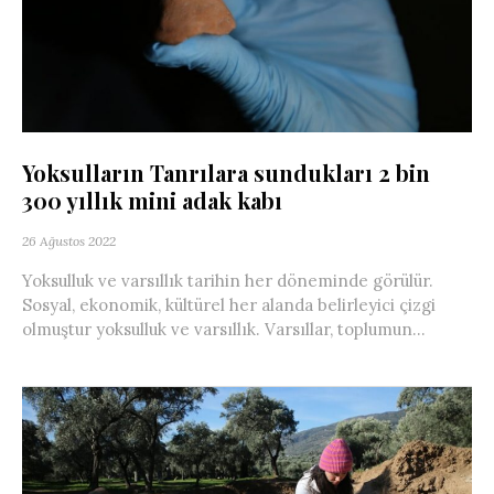
Yoksulların Tanrılara sundukları 2 bin
300 yıllık mini adak kabı
26 Ağustos 2022
Yoksulluk ve varsıllık tarihin her döneminde görülür.
Sosyal, ekonomik, kültürel her alanda belirleyici çizgi
olmuştur yoksulluk ve varsıllık. Varsıllar, toplumun...