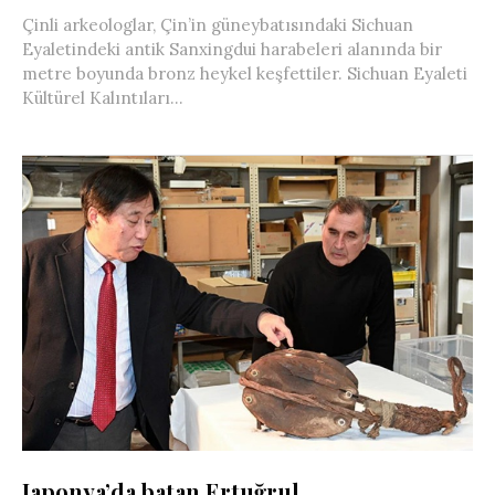
Çinli arkeologlar, Çin’in güneybatısındaki Sichuan
Eyaletindeki antik Sanxingdui harabeleri alanında bir
metre boyunda bronz heykel keşfettiler. Sichuan Eyaleti
Kültürel Kalıntıları...
Japonya’da batan Ertuğrul