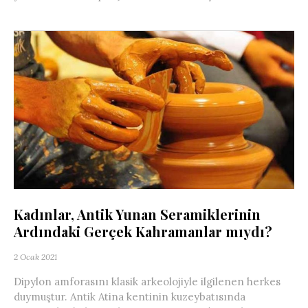
Kadınlar, Antik Yunan Seramiklerinin
Ardındaki Gerçek Kahramanlar mıydı?
2 Ocak 2021
Dipylon amforasını klasik arkeolojiyle ilgilenen herkes
duymuştur. Antik Atina kentinin kuzeybatısında