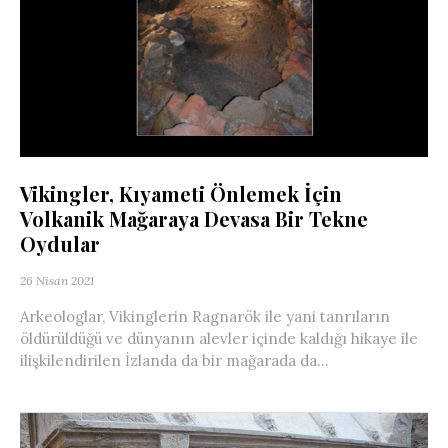
Vikingler, Kıyameti Önlemek İçin
Volkanik Mağaraya Devasa Bir Tekne
Oydular
26 Nisan 2021
Arkeologlar, Vikinglerin Ragnarök ile yani tanrıların
öldürüldüğü ve dünyanın alevler içinde kaldığı hikaye ile
ilişkilendirilen İzlanda da bir mağarada da...