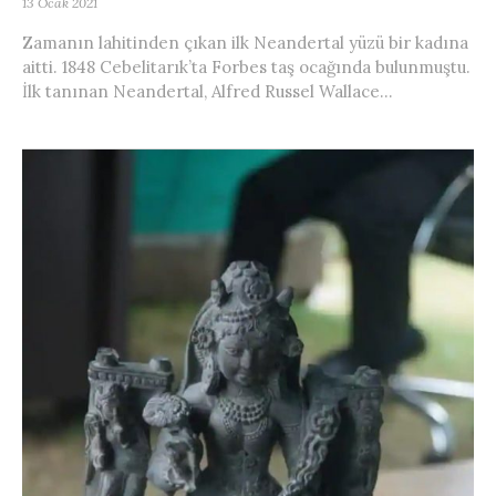
13 Ocak 2021
Zamanın lahitinden çıkan ilk Neandertal yüzü bir kadına
aitti. 1848 Cebelitarık’ta Forbes taş ocağında bulunmuştu.
İlk tanınan Neandertal, Alfred Russel Wallace...