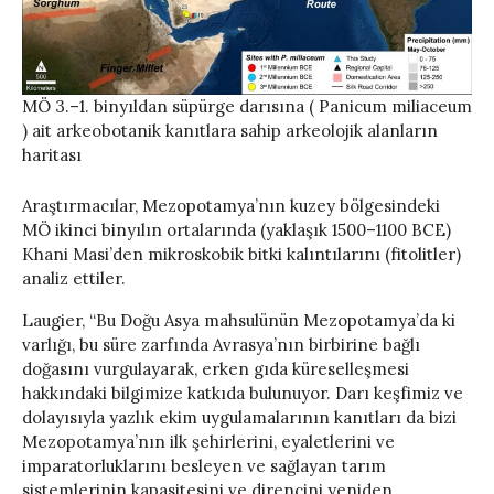
MÖ 3.–1. binyıldan süpürge darısına ( Panicum miliaceum
) ait arkeobotanik kanıtlara sahip arkeolojik alanların
haritası
Araştırmacılar, Mezopotamya’nın kuzey bölgesindeki
MÖ ikinci binyılın ortalarında (yaklaşık 1500–1100 BCE)
Khani Masi’den mikroskobik bitki kalıntılarını (fitolitler)
analiz ettiler.
Laugier, “Bu Doğu Asya mahsulünün Mezopotamya’da ki
varlığı, bu süre zarfında Avrasya’nın birbirine bağlı
doğasını vurgulayarak, erken gıda küreselleşmesi
hakkındaki bilgimize katkıda bulunuyor. Darı keşfimiz ve
dolayısıyla yazlık ekim uygulamalarının kanıtları da bizi
Mezopotamya’nın ilk şehirlerini, eyaletlerini ve
imparatorluklarını besleyen ve sağlayan tarım
sistemlerinin kapasitesini ve direncini yeniden