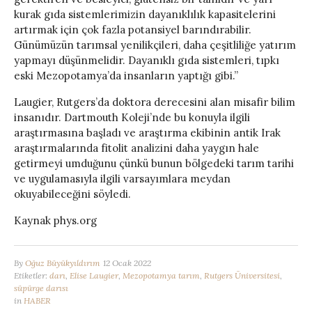
kurak gıda sistemlerimizin dayanıklılık kapasitelerini
artırmak için çok fazla potansiyel barındırabilir.
Günümüzün tarımsal yenilikçileri, daha çeşitliliğe yatırım
yapmayı düşünmelidir. Dayanıklı gıda sistemleri, tıpkı
eski Mezopotamya’da insanların yaptığı gibi.”
Laugier, Rutgers’da doktora derecesini alan misafir bilim
insanıdır. Dartmouth Koleji’nde bu konuyla ilgili
araştırmasına başladı ve araştırma ekibinin antik Irak
araştırmalarında fitolit analizini daha yaygın hale
getirmeyi umduğunu çünkü bunun bölgedeki tarım tarihi
ve uygulamasıyla ilgili varsayımlara meydan
okuyabileceğini söyledi.
Kaynak phys.org
By
Oğuz Büyükyıldırım
12 Ocak 2022
Etiketler:
darı
,
Elise Laugier
,
Mezopotamya tarım
,
Rutgers Üniversitesi
,
süpürge darısı
in
HABER