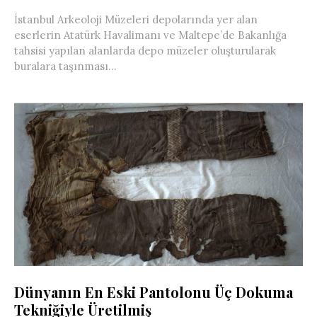
İstanbul Arkeoloji Müzeleri depolarında yer alan
eserlerin Atatürk Havalimanı ve Maltepe’de Bakanlığa
tahsisi yapılan alanlarda depo müzeler oluşturularak
buralara taşınması...
Dünyanın En Eski Pantolonu Üç Dokuma
Tekniğiyle Üretilmiş