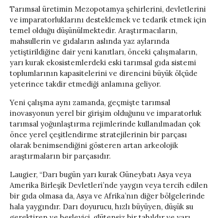
Tarımsal üretimin Mezopotamya şehirlerini, devletlerini
ve imparatorluklarını desteklemek ve tedarik etmek için
temel olduğu düşünülmektedir. Araştırmacıların,
mahsullerin ve gıdaların aslında yaz aylarında
yetiştirildiğine dair yeni kanıtları, önceki çalışmaların,
yarı kurak ekosistemlerdeki eski tarımsal gıda sistemi
toplumlarının kapasitelerini ve direncini büyük ölçüde
yeterince takdir etmediği anlamına geliyor.
Yeni çalışma aynı zamanda, geçmişte tarımsal
inovasyonun yerel bir girişim olduğunu ve imparatorluk
tarımsal yoğunlaştırma rejimlerinde kullanılmadan çok
önce yerel çeşitlendirme stratejilerinin bir parçası
olarak benimsendiğini gösteren artan arkeolojik
araştırmaların bir parçasıdır.
Laugier, “Darı bugün yarı kurak Güneybatı Asya veya
Amerika Birleşik Devletleri’nde yaygın veya tercih edilen
bir gıda olmasa da, Asya ve Afrika’nın diğer bölgelerinde
hala yaygındır. Darı doyurucu, hızlı büyüyen, düşük su
gerektiren ve besleyici, glütensiz bir tahıldır ve yarı