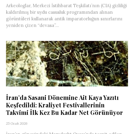
Arkeologlar, Merkezi İstihbarat Teşkilatı’nın (CIA) gizliliği
kaldırılmış bir uydu casusluk programından alınan
görüntüleri kullanarak antik imparatorluğun sınırlarını
yeniden çizen “devasa”...
İran’da Sasani Dönemine Ait Kaya Yazıtı
Keşfedildi: Kraliyet Festivallerinin
Takvimi İlk Kez Bu Kadar Net Görünüyor
25 Ocak 2026