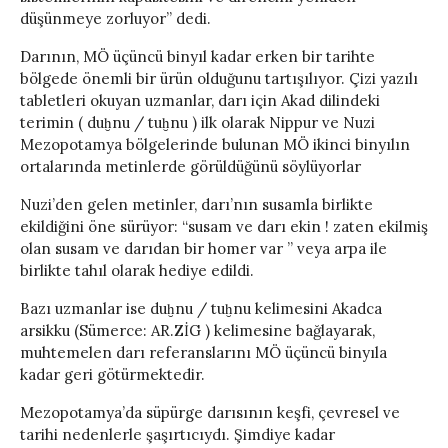
düşünmeye zorluyor” dedi.
Darının, MÖ üçüncü binyıl kadar erken bir tarihte
bölgede önemli bir ürün olduğunu tartışılıyor. Çizi yazılı
tabletleri okuyan uzmanlar, darı için Akad dilindeki
terimin ( duḫnu / tuḫnu ) ilk olarak Nippur ve Nuzi
Mezopotamya bölgelerinde bulunan MÖ ikinci binyılın
ortalarında metinlerde görüldüğünü söylüyorlar
Nuzi’den gelen metinler, darı’nın susamla birlikte
ekildiğini öne sürüyor: “susam ve darı ekin ! zaten ekilmiş
olan susam ve darıdan bir homer var ” veya arpa ile
birlikte tahıl olarak hediye edildi.
Bazı uzmanlar ise duḫnu / tuḫnu kelimesini Akadca
arsikku (Sümerce: AR.ZİG ) kelimesine bağlayarak,
muhtemelen darı referanslarını MÖ üçüncü binyıla
kadar geri götürmektedir.
Mezopotamya’da süpürge darısının keşfi, çevresel ve
tarihi nedenlerle şaşırtıcıydı. Şimdiye kadar