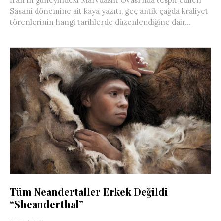
İran’ın güneyindeki Marvdasht Ovası’nda tespit edilen
Sasani dönemine ait kaya yazıtı, geç antik çağda kraliyet
törenlerinin hangi tarihlerde düzenlendiğine dair...
Tüm Neandertaller Erkek Değildi
“Sheanderthal”