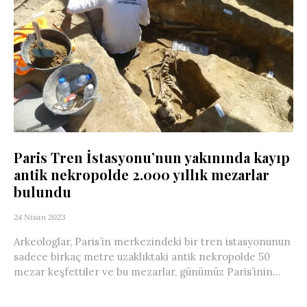
Paris Tren İstasyonu’nun yakınında kayıp
antik nekropolde 2.000 yıllık mezarlar
bulundu
24 Nisan 2023
Arkeologlar, Paris’in merkezindeki bir tren istasyonunun
sadece birkaç metre uzaklıktaki antik nekropolde 50
mezar keşfettiler ve bu mezarlar, günümüz Paris’inin...