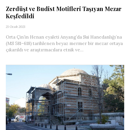
Zerdüşt ve Budist Motifleri Taşıyan Mezar
Keşfedildi
21 Ocak 2021
Orta Çin’in Henan eyaleti Anyang’da Sui Hanedanlığı’na
(MS 581–618) tarihlenen beyaz mermer bir mezar ortaya
çıkarıldı ve araştırmacılara etnik ve...