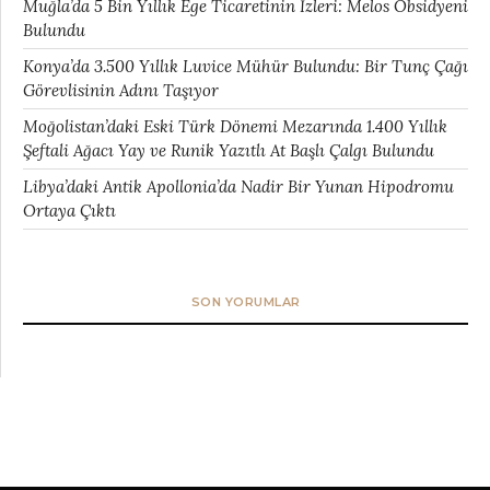
Muğla’da 5 Bin Yıllık Ege Ticaretinin İzleri: Melos Obsidyeni
Bulundu
Konya’da 3.500 Yıllık Luvice Mühür Bulundu: Bir Tunç Çağı
Görevlisinin Adını Taşıyor
Moğolistan’daki Eski Türk Dönemi Mezarında 1.400 Yıllık
Şeftali Ağacı Yay ve Runik Yazıtlı At Başlı Çalgı Bulundu
Libya’daki Antik Apollonia’da Nadir Bir Yunan Hipodromu
Ortaya Çıktı
SON YORUMLAR