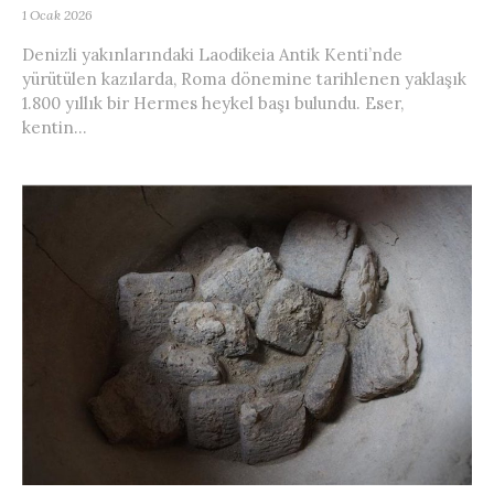
1 Ocak 2026
Denizli yakınlarındaki Laodikeia Antik Kenti’nde
yürütülen kazılarda, Roma dönemine tarihlenen yaklaşık
1.800 yıllık bir Hermes heykel başı bulundu. Eser,
kentin...