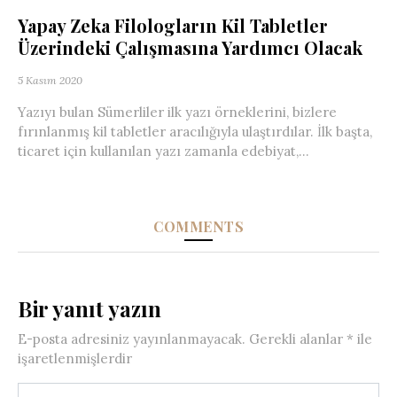
Yapay Zeka Filologların Kil Tabletler
Üzerindeki Çalışmasına Yardımcı Olacak
5 Kasım 2020
Yazıyı bulan Sümerliler ilk yazı örneklerini, bizlere
fırınlanmış kil tabletler aracılığıyla ulaştırdılar. İlk başta,
ticaret için kullanılan yazı zamanla edebiyat,...
COMMENTS
Bir yanıt yazın
E-posta adresiniz yayınlanmayacak.
Gerekli alanlar
*
ile
işaretlenmişlerdir