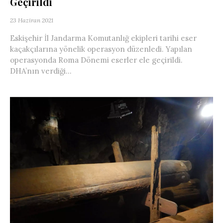
Geçirildi
23 Haziran 2021
Eskişehir İl Jandarma Komutanlığ ekipleri tarihi eser
kaçakçılarına yönelik operasyon düzenledi. Yapılan
operasyonda Roma Dönemi eserler ele geçirildi.
DHA’nın verdiği...