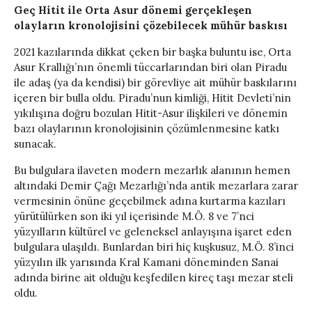
Geç Hitit ile Orta Asur dönemi gerçekleşen
olayların kronolojisini çözebilecek mühür baskısı
2021 kazılarında dikkat çeken bir başka buluntu ise, Orta
Asur Krallığı’nın önemli tüccarlarından biri olan Piradu
ile adaş (ya da kendisi) bir görevliye ait mühür baskılarını
içeren bir bulla oldu. Piradu’nun kimliği, Hitit Devleti’nin
yıkılışına doğru bozulan Hitit-Asur ilişkileri ve dönemin
bazı olaylarının kronolojisinin çözümlenmesine katkı
sunacak.
Bu bulgulara ilaveten modern mezarlık alanının hemen
altındaki Demir Çağı Mezarlığı’nda antik mezarlara zarar
vermesinin önüne geçebilmek adına kurtarma kazıları
yürütülürken son iki yıl içerisinde M.Ö. 8 ve 7’nci
yüzyılların kültürel ve geleneksel anlayışına işaret eden
bulgulara ulaşıldı. Bunlardan biri hiç kuşkusuz, M.Ö. 8’inci
yüzyılın ilk yarısında Kral Kamani döneminden Sanai
adında birine ait olduğu keşfedilen kireç taşı mezar steli
oldu.