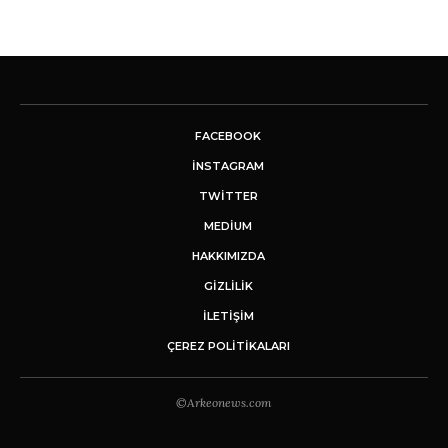
FACEBOOK
INSTAGRAM
TWITTER
MEDIUM
HAKKIMIZDA
GİZLİLİK
İLETIŞIM
ÇEREZ POLITIKALARI
©Arkeonews.com