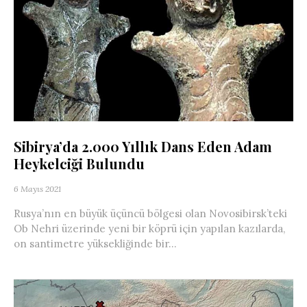
Sibirya’da 2.000 Yıllık Dans Eden Adam
Heykelciği Bulundu
6 Mayıs 2021
Rusya’nın en büyük üçüncü bölgesi olan Novosibirsk’teki
Ob Nehri üzerinde yeni bir köprü için yapılan kazılarda,
on santimetre yüksekliğinde bir...