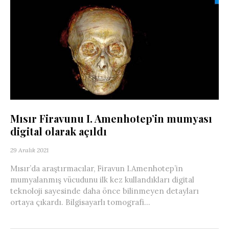
Mısır Firavunu I. Amenhotep’in mumyası
digital olarak açıldı
29 Aralık 2021
Mısır’da araştırmacılar, Firavun I.Amenhotep’in
mumyalanmış vücudunu ilk kez kullandıkları digital
teknoloji sayesinde daha önce bilinmeyen detayları
ortaya çıkardı. Bilgisayarlı tomografi...