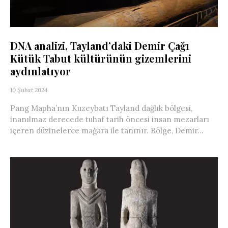
DNA analizi, Tayland’daki Demir Çağı
Kütük Tabut kültürünün gizemlerini
aydınlatıyor
10 Şubat 2024
Pang Mapha’nın Kuzeybatı Tayland dağlık bölgesi,
inanılmaz derecede tuhaf tarih öncesi insan mezarları
içeren düzinelerce mağara ile tanınır. Bölge, Demir...