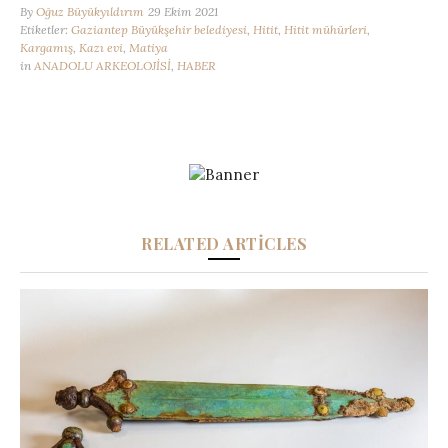
By
Oğuz Büyükyıldırım
29 Ekim 2021
Etiketler:
Gaziantep Büyükşehir belediyesi
,
Hitit
,
Hitit mühürleri
,
Kargamış
,
Kazı evi
,
Matiya
in
ANADOLU ARKEOLOJİSİ
,
HABER
RELATED ARTICLES