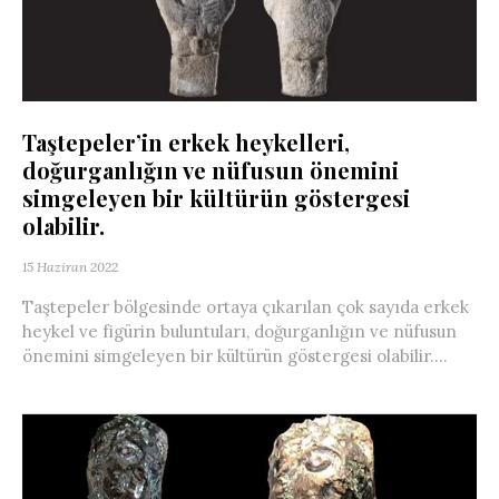
Taştepeler’in erkek heykelleri,
doğurganlığın ve nüfusun önemini
simgeleyen bir kültürün göstergesi
olabilir.
15 Haziran 2022
Taştepeler bölgesinde ortaya çıkarılan çok sayıda erkek
heykel ve figürin buluntuları, doğurganlığın ve nüfusun
önemini simgeleyen bir kültürün göstergesi olabilir....