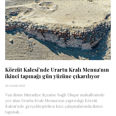
Körzüt Kalesi’nde Urartu Kralı Menua’nın
ikinci tapınağı gün yüzüne çıkarılıyor
20 Aralık 2022
Van ilinin Muradiye ilçesine bağlı Uluşar mahallesinde
yer alan Urartu Kralı Menua’nın yaptırdığı Körzüt
Kalesi’nde gerçekleştirilen kazı çalışmalarında ikinci
tapınak...