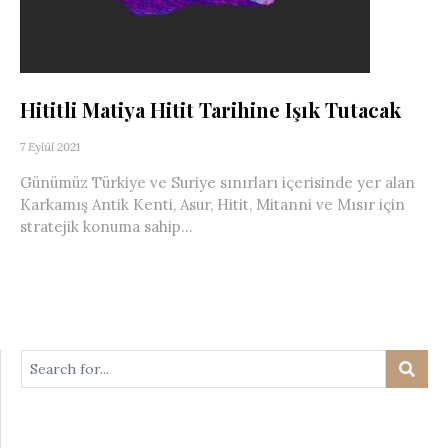
Hititli Matiya Hitit Tarihine Işık Tutacak
7 Eylül 2021
Günümüz Türkiye ve Suriye sınırları içerisinde yer alan
Karkamış Antik Kenti, Asur, Hitit, Mitanni ve Mısır için
stratejik konuma sahip...