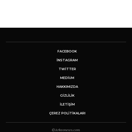
FACEBOOK
INSTAGRAM
TWITTER
MEDIUM
HAKKIMIZDA
GİZLİLİK
İLETIŞIM
ÇEREZ POLITIKALARI
©Arkeonews.com