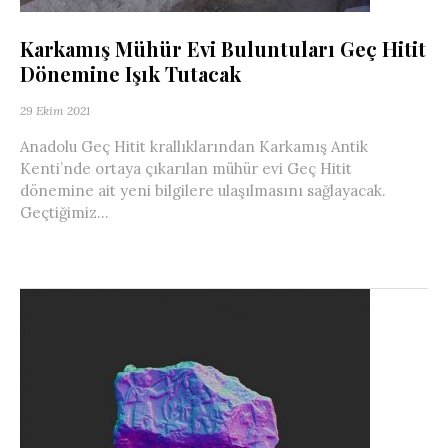
Karkamış Mühür Evi Buluntuları Geç Hitit
Dönemine Işık Tutacak
29 Ekim 2021
Anadolu Geç Hitit krallıklarından Karkamış Antik
Kenti’nde ortaya çıkarılan mühür evi Geç Hitit
dönemine ait yeni bilgilere ulaşılmasını sağlayacak.
Geçtiğimiz...