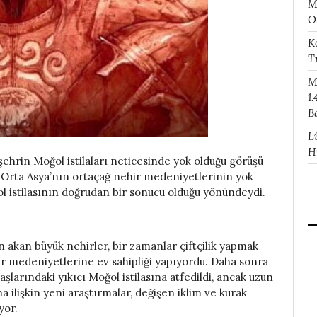
M
O
K
T
M
1.
B
L
H
ehrin Moğol istilaları neticesinde yok olduğu görüşü
 Orta Asya’nın ortaçağ nehir medeniyetlerinin yok
ol istilasının doğrudan bir sonucu olduğu yönündeydi.
n akan büyük nehirler, bir zamanlar çiftçilik yapmak
hir medeniyetlerine ev sahipliği yapıyordu. Daha sonra
şlarındaki yıkıcı Moğol istilasına atfedildi, ancak uzun
a ilişkin yeni araştırmalar, değişen iklim ve kurak
yor.