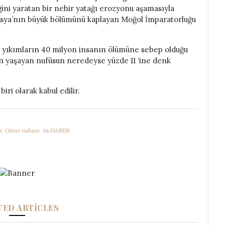
ğini yaratan bir nehir yatağı erozyonu aşamasıyla
rasya’nın büyük bölümünü kaplayan Moğol İmparatorluğu
k yıkımların 40 milyon insanın ölümüne sebep olduğu
n yaşayan nufüsun neredeyse yüzde 11 ‘ine denk
iri olarak kabul edilir.
r
,
Otrar vahası
in
HABER
TED ARTICLES