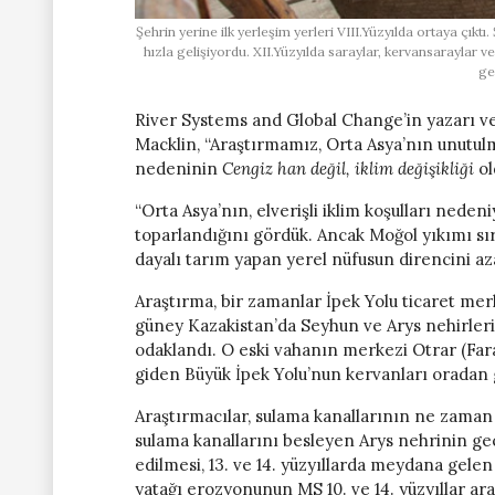
Şehrin yerine ilk yerleşim yerleri VIII.Yüzyılda ortaya çıkt
hızla gelişiyordu. XII.Yüzyılda saraylar, kervansaraylar ve 
ge
River Systems and Global Change’in yazarı ve
Macklin, “Araştırmamız, Orta Asya’nın unutu
nedeninin
Cengiz han değil, iklim değişikliği
ol
“Orta Asya’nın, elverişli iklim koşulları nedeni
toparlandığını gördük. Ancak Moğol yıkımı sı
dayalı tarım yapan yerel nüfusun direncini aza
Araştırma, bir zamanlar İpek Yolu ticaret mer
güney Kazakistan’da Seyhun ve Arys nehirler
odaklandı. O eski vahanın merkezi Otrar (Fara
giden Büyük İpek Yolu’nun kervanları oradan 
Araştırmacılar, sulama kanallarının ne zaman t
sulama kanallarını besleyen Arys nehrinin geç
edilmesi, 13. ve 14. yüzyıllarda meydana gelen
yatağı erozyonunun MS 10. ve 14. yüzyıllar ar