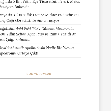
uğla’da 5 Bin Yıllık Ege Ticaretinin İzleri: Melos
bsidyeni Bulundu
onya’da 3.500 Yıllık Luvice Mühür Bulundu: Bir
unç Çağı Görevlisinin Adını Taşıyor
oğolistan’daki Eski Türk Dönemi Mezarında
400 Yıllık Şeftali Ağacı Yay ve Runik Yazıtlı At
aşlı Çalgı Bulundu
ibya’daki Antik Apollonia’da Nadir Bir Yunan
ipodromu Ortaya Çıktı
SON YORUMLAR