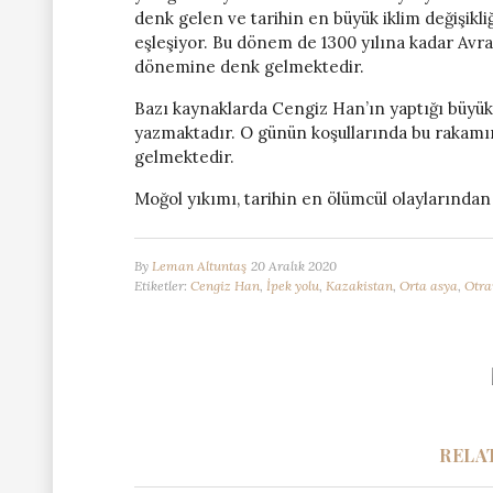
denk gelen ve tarihin en büyük iklim değişikli
eşleşiyor. Bu dönem de 1300 yılına kadar Av
dönemine denk gelmektedir.
Bazı kaynaklarda Cengiz Han’ın yaptığı büyü
yazmaktadır. O günün koşullarında bu rakamı
gelmektedir.
Moğol yıkımı, tarihin en ölümcül olaylarından b
By
Leman Altuntaş
20 Aralık 2020
Etiketler:
Cengiz Han
,
İpek yolu
,
Kazakistan
,
Orta asya
,
Otra
RELA