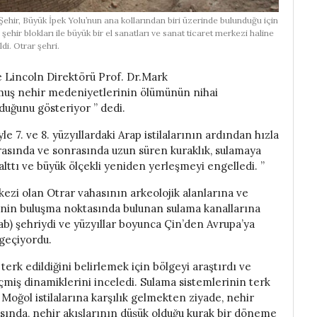
ı. Şehir, Büyük İpek Yolu’nun ana kollarından biri üzerinde bulunduğu için
şehir blokları ile büyük bir el sanatları ve sanat ticaret merkezi haline
ldi. Otrar şehri.
 Lincoln Direktörü Prof. Dr.Mark
lmuş nehir medeniyetlerinin ölümünün nihai
duğunu gösteriyor ” dedi.
yle 7. ve 8. yüzyıllardaki Arap istilalarının ardından hızla
rasında ve sonrasında uzun süren kuraklık, sulamaya
lttı ve büyük ölçekli yeniden yerleşmeyi engelledi. ”
kezi olan Otrar vahasının arkeolojik alanlarına ve
inin buluşma noktasında bulunan sulama kanallarına
b) şehriydi ve yüzyıllar boyunca Çin’den Avrupa’ya
geçiyordu.
erk edildiğini belirlemek için bölgeyi araştırdı ve
miş dinamiklerini inceledi. Sulama sistemlerinin terk
 Moğol istilalarına karşılık gelmekten ziyade, nehir
asında, nehir akışlarının düşük olduğu kurak bir döneme