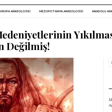
VRUPA ARKEOLOJISI
MEZOPOTAMYA ARKEOLOJISI
ANADOLU ARK
edeniyetlerinin Yıkılma
n Değilmiş!
M
A