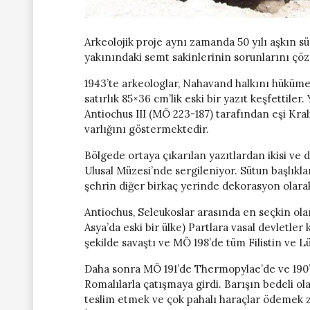
Arkeolojik proje aynı zamanda 50 yılı aşkın s
yakınındaki semt sakinlerinin sorunlarını çöz
1943’te arkeologlar, Nahavand halkını hüküm
satırlık 85×36 cm’lik eski bir yazıt keşfettile
Antiochus III (MÖ 223-187) tarafından eşi Kra
varlığını göstermektedir.
Bölgede ortaya çıkarılan yazıtlardan ikisi ve
Ulusal Müzesi’nde sergileniyor. Sütun başlıkl
şehrin diğer birkaç yerinde dekorasyon olarak 
Antiochus, Seleukoslar arasında en seçkin ola
Asya’da eski bir ülke) Partlara vasal devletler 
şekilde savaştı ve MÖ 198’de tüm Filistin ve L
Daha sonra MÖ 191’de Thermopylae’de ve 190’
Romalılarla çatışmaya girdi. Barışın bedeli ol
teslim etmek ve çok pahalı haraçlar ödemek z