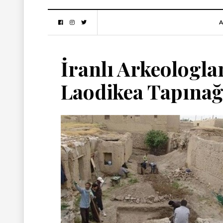
A
İranlı Arkeologla
Laodikea Tapına