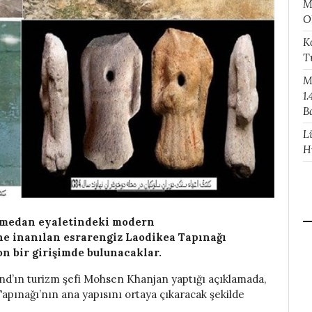
M
O
K
T
M
1.
B
L
H
 Hamedan eyaletindeki modern
e inanılan esrarengiz Laodikea Tapınağı
on bir girişimde bulunacaklar.
nd’ın turizm şefi Mohsen Khanjan yaptığı açıklamada,
apınağı’nın ana yapısını ortaya çıkaracak şekilde