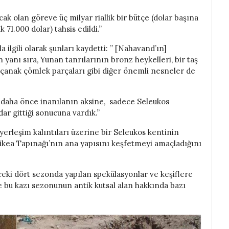
ak olan göreve üç milyar riallik bir bütçe (dolar başına
 71.000 dolar) tahsis edildi.”
a ilgili olarak şunları kaydetti: ” [Nahavand’ın]
yanı sıra, Yunan tanrılarının bronz heykelleri, bir taş
ve çanak çömlek parçaları gibi diğer önemli nesneler de
in daha önce inanılanın aksine, sadece Seleukos
ar gittiği sonucuna vardık.”
 yerleşim kalıntıları üzerine bir Seleukos kentinin
dikea Tapınağı’nın ana yapısını keşfetmeyi amaçladığını
ki dört sezonda yapılan spekülasyonlar ve keşiflere
ve bu kazı sezonunun antik kutsal alan hakkında bazı