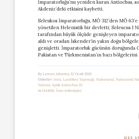
İmparatorluğu’nu yeniden kuran Antiochus, s
Akdeniz’deki etkisini kaybetti.
Seleukos İmparatorluğu, MÖ 312’den MÖ 63’e 
yönetilen Helenistik bir devletti; Seleucus 
tarafından büyük ölçüde genişleyen imparator
aldı ve oradan İskender’in yakın doğu bölgel
genişletti. İmparatorluk gücünün doruğunda O
Pakistan ve Türkmenistan’ın bazı bölgelerini 
By
Leman Altuntaş
12 Ocak 2021
Etiketler:
iran
,
Laodikea Tapınağı
,
Nahavand
,
Nahavand Hac
Tahran
,
üyük Antiochus III
in
HABER
,
İran Arkeolojisi
RELA