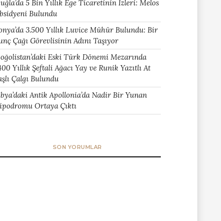
uğla’da 5 Bin Yıllık Ege Ticaretinin İzleri: Melos
bsidyeni Bulundu
onya’da 3.500 Yıllık Luvice Mühür Bulundu: Bir
unç Çağı Görevlisinin Adını Taşıyor
oğolistan’daki Eski Türk Dönemi Mezarında
400 Yıllık Şeftali Ağacı Yay ve Runik Yazıtlı At
aşlı Çalgı Bulundu
ibya’daki Antik Apollonia’da Nadir Bir Yunan
ipodromu Ortaya Çıktı
SON YORUMLAR