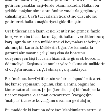
getirilen yasaklar arşivlerde okunmaktadır. Halkın bu
şekilde mağdur olmasının önüne yasalarla geçilmeye
çalışılmıştır. Ura’lı tüccarların ticaretine düzenleme
getirilerek halkın mağduriyeti giderilmiştir.
Ura’lı tüccarların kışın kendi kentlerine gitmesi faizle
borç veren bu tüccarların Ugarit halkına verdikleri borç
karşılığında onların mülklerine el koymaları sebebiyle
alınmış bir karardı. Mülklerin Ugarit’te kanunlarla
garanti alınmasına çalışılmış olsa da borcunu
ödeyemeyen kişi tüccarın hizmetine girerek borcunu
ödemeliydi. Kuşkusuz kanunlar yöre halkına ait mülklerin
el değiştirmesine engel olmaya çalışmaktaydı.
Bir ‘mahpus’ luzzi’yi ifa etsin ve bir ‘mahpus’ ile ticaret
hiç kimse yapmasın, oğlunu, ekin alanını, bağını hiç
kimse satın almasın. [ki]m (kendisi için) bir ‘mahpus’la
ticaret yaparsa, o zaman o ticaretten [vazgeçs]in:
‘mahpus’ ticarete koyduğunu o zaman geri als[ın].
Bu maddede ki kanuna göre ise: Mahkûmların tarım işi