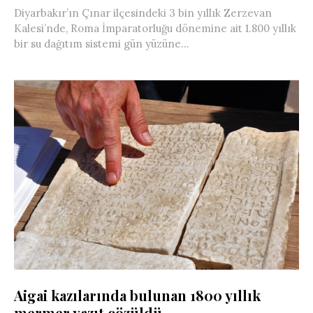
Diyarbakır’ın Çınar ilçesindeki 3 bin yıllık Zerzevan
Kalesi’nde, Roma İmparatorluğu dönemine ait 1.800 yıllık
bir su dağıtım sistemi gün yüzüne...
Aigai kazılarında bulunan 1800 yıllık
mermer yazıt çözüldü