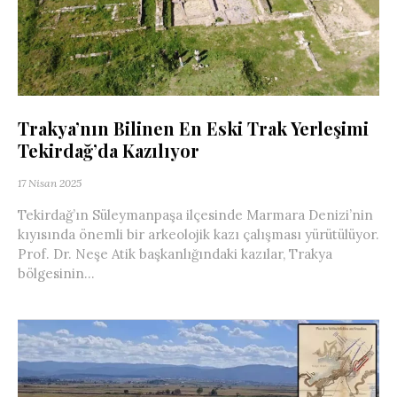
Trakya’nın Bilinen En Eski Trak Yerleşimi
Tekirdağ’da Kazılıyor
17 Nisan 2025
Tekirdağ’ın Süleymanpaşa ilçesinde Marmara Denizi’nin
kıyısında önemli bir arkeolojik kazı çalışması yürütülüyor.
Prof. Dr. Neşe Atik başkanlığındaki kazılar, Trakya
bölgesinin...