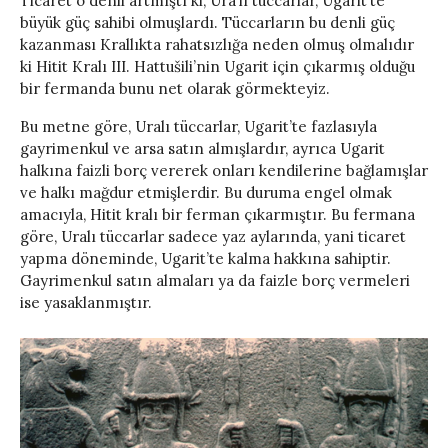
Ticaret o denli artmıştı ki, Ura’lı tüccarlar, Ugarit’te
büyük güç sahibi olmuşlardı. Tüccarların bu denli güç
kazanması Krallıkta rahatsızlığa neden olmuş olmalıdır
ki Hitit Kralı III. Hattušili’nin Ugarit için çıkarmış olduğu
bir fermanda bunu net olarak görmekteyiz.
Bu metne göre, Uralı tüccarlar, Ugarit’te fazlasıyla
gayrimenkul ve arsa satın almışlardır, ayrıca Ugarit
halkına faizli borç vererek onları kendilerine bağlamışlar
ve halkı mağdur etmişlerdir. Bu duruma engel olmak
amacıyla, Hitit kralı bir ferman çıkarmıştır. Bu fermana
göre, Uralı tüccarlar sadece yaz aylarında, yani ticaret
yapma döneminde, Ugarit’te kalma hakkına sahiptir.
Gayrimenkul satın almaları ya da faizle borç vermeleri
ise yasaklanmıştır.