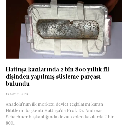
Hattuşa kazılarında 2 bin 800 yıllık fil
dişinden yapılmış süsleme parçası
bulundu
13 Kasım 2023
Anadolu’nun ilk merkezi devlet teşkilatını kuran
Hititlerin başkenti Hattuşa’da Prof. Dr. Andreas
Schachner başkanlığında devam eden kazılarda 2 bin
800...