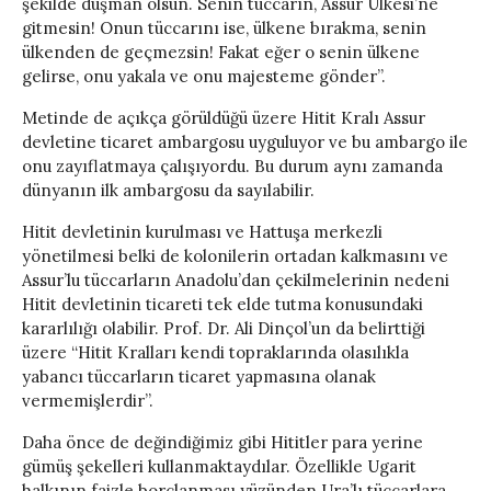
şekilde düşman olsun. Senin tüccarın, Assur Ülkesi’ne
gitmesin! Onun tüccarını ise, ülkene bırakma, senin
ülkenden de geçmezsin! Fakat eğer o senin ülkene
gelirse, onu yakala ve onu majesteme gönder”.
Metinde de açıkça görüldüğü üzere Hitit Kralı Assur
devletine ticaret ambargosu uyguluyor ve bu ambargo ile
onu zayıflatmaya çalışıyordu. Bu durum aynı zamanda
dünyanın ilk ambargosu da sayılabilir.
Hitit devletinin kurulması ve Hattuşa merkezli
yönetilmesi belki de kolonilerin ortadan kalkmasını ve
Assur’lu tüccarların Anadolu’dan çekilmelerinin nedeni
Hitit devletinin ticareti tek elde tutma konusundaki
kararlılığı olabilir. Prof. Dr. Ali Dinçol’un da belirttiği
üzere “Hitit Kralları kendi topraklarında olasılıkla
yabancı tüccarların ticaret yapmasına olanak
vermemişlerdir”.
Daha önce de değindiğimiz gibi Hititler para yerine
gümüş şekelleri kullanmaktaydılar. Özellikle Ugarit
halkının faizle borçlanması yüzünden Ura’lı tüccarlara