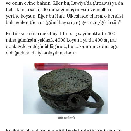
ve onun evine baksın. Eğer bu, Luwiya’da (Arzawa) ya da
Pala’da olursa, o, 100 mina gümüş ödesin ve malları
yerine koysun. Eğer bu Hatti Ülkesi’nde olursa, o kendisi
bahsedilen tüccarı (gömülmesi için) getirsin/götürsün”
Bir tüccarı öldürmek büyük bir suç sayılmaktadır. 100
mina gümüşün yaklaşık 4000 koyuna ya da 400 sığıra
denk geldiği düşünüldüğünde, bu cezanın ne denli ağır
olduğu daha da iyi anlaşılmaktadır.
Hitit mührü
En ilginç olan durumda Hitit Devletinde ticareti yapılan