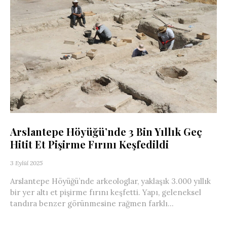
Arslantepe Höyüğü’nde 3 Bin Yıllık Geç
Hitit Et Pişirme Fırını Keşfedildi
3 Eylül 2025
Arslantepe Höyüğü’nde arkeologlar, yaklaşık 3.000 yıllık
bir yer altı et pişirme fırını keşfetti. Yapı, geleneksel
tandıra benzer görünmesine rağmen farklı...