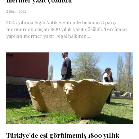
2 Ekim 2022
2005 yılında Aigai Antik Kenti’nde bulunan 3 parça
mermerden oluşan 1800 yıllık yazıt çözüldü. Tercümesi
yapılan mermer yazıt, Aigai halkının...
Türkiye’de eşi görülmemiş 1800 yıllık