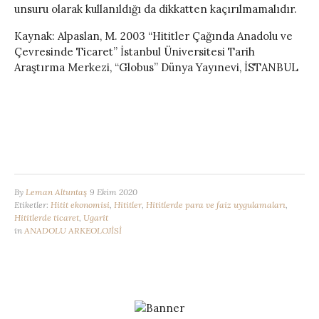
unsuru olarak kullanıldığı da dikkatten kaçırılmamalıdır.
Kaynak: Alpaslan, M. 2003 “Hititler Çağında Anadolu ve
Çevresinde Ticaret” İstanbul Üniversitesi Tarih
Araştırma Merkezi, “Globus” Dünya Yayınevi, İSTANBUL
By
Leman Altuntaş
9 Ekim 2020
Etiketler:
Hitit ekonomisi
,
Hititler
,
Hititlerde para ve faiz uygulamaları
,
Hititlerde ticaret
,
Ugarit
in
ANADOLU ARKEOLOJİSİ