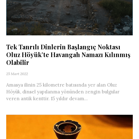
Tek Tanrılı Dinlerin Başlangıç Noktası
Oluz Höyük’te Havangah Namazı Kılınmış
Olabilir
25 Mart 2022
Amasya ilinin 25 kilometre batısında yer alan Oluz
Höyük, dinsel yapılanma yönünden zengin bulgular
veren antik kenttir. 15 yıldır devam...