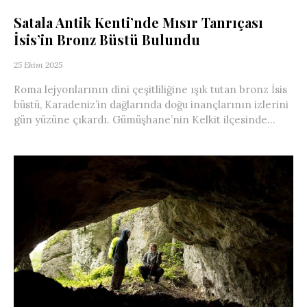
Satala Antik Kenti’nde Mısır Tanrıçası
İsis’in Bronz Büstü Bulundu
25 Ekim 2025
Roma lejyonlarının dini çeşitliliğine ışık tutan bronz İsis
büstü, Karadeniz’in dağlarında doğu inançlarının izlerini
gün yüzüne çıkardı. Gümüşhane’nin Kelkit ilçesinde...