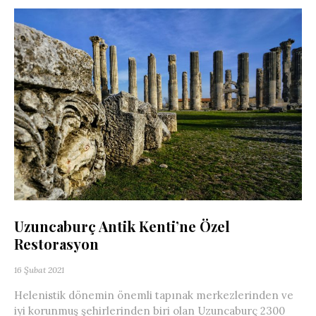
Uzuncaburç Antik Kenti’ne Özel
Restorasyon
16 Şubat 2021
Helenistik dönemin önemli tapınak merkezlerinden ve
iyi korunmuş şehirlerinden biri olan Uzuncaburç 2300