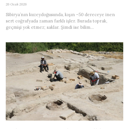
26 Ocak 2026
Sibirya’nın kuzeydoğusunda, kışın –50 dereceye inen
sert coğrafyada zaman farklı işler. Burada toprak,
geçmişi yok etmez; saklar. Şimdi ise bilim...