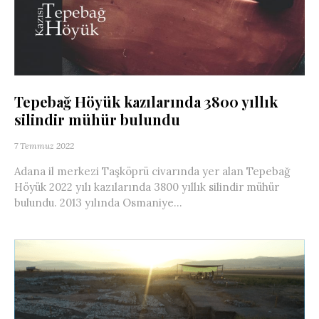
Tepebağ Höyük kazılarında 3800 yıllık
silindir mühür bulundu
7 Temmuz 2022
Adana il merkezi Taşköprü civarında yer alan Tepebağ
Höyük 2022 yılı kazılarında 3800 yıllık silindir mühür
bulundu. 2013 yılında Osmaniye...