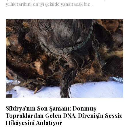
yıllık tarihini en iyi şekilde yansıtacak bir...
Sibirya’nın Son Şamanı: Donmuş
Topraklardan Gelen DNA, Direnişin Sessiz
Hikâyesini Anlatıyor