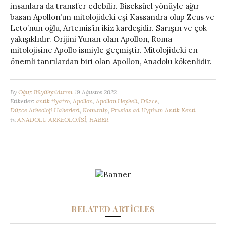
insanlara da transfer edebilir. Biseksüel yönüyle ağır
basan Apollon’un mitolojideki eşi Kassandra olup Zeus ve
Leto’nun oğlu, Artemis’in ikiz kardeşidir. Sarışın ve çok
yakışıklıdır. Orijini Yunan olan Apollon, Roma
mitolojisine Apollo ismiyle geçmiştir. Mitolojideki en
önemli tanrılardan biri olan Apollon, Anadolu kökenlidir.
By
Oğuz Büyükyıldırım
19 Ağustos 2022
Etiketler:
antik tiyatro
,
Apollon
,
Apollon Heykeli
,
Düzce
,
Düzce Arkeoloji Haberleri
,
Konuralp
,
Prusias ad Hypium Antik Kenti
in
ANADOLU ARKEOLOJİSİ
,
HABER
RELATED ARTICLES