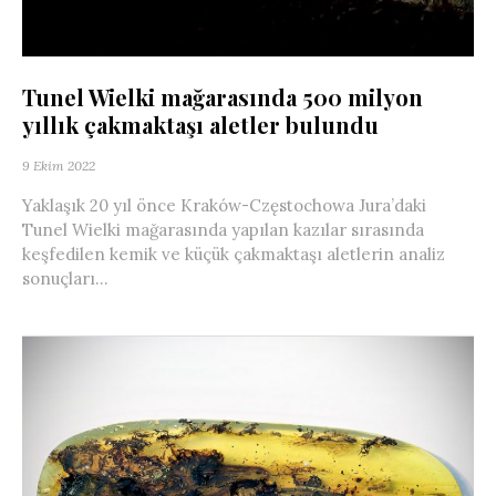
Tunel Wielki mağarasında 500 milyon
yıllık çakmaktaşı aletler bulundu
9 Ekim 2022
Yaklaşık 20 yıl önce Kraków-Częstochowa Jura’daki
Tunel Wielki mağarasında yapılan kazılar sırasında
keşfedilen kemik ve küçük çakmaktaşı aletlerin analiz
sonuçları...