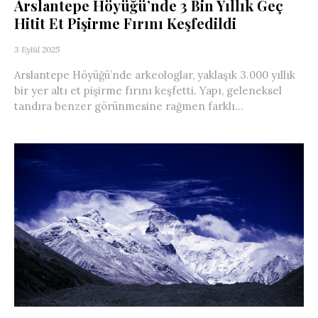
Arslantepe Höyüğü’nde 3 Bin Yıllık Geç
Hitit Et Pişirme Fırını Keşfedildi
3 Eylül 2025
Arslantepe Höyüğü’nde arkeologlar, yaklaşık 3.000 yıllık
bir yer altı et pişirme fırını keşfetti. Yapı, geleneksel
tandıra benzer görünmesine rağmen farklı...