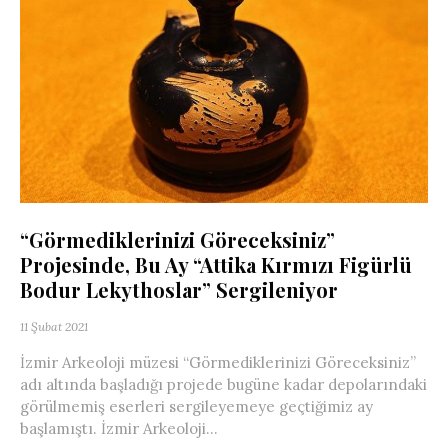
“Görmediklerinizi Göreceksiniz”
Projesinde, Bu Ay “Attika Kırmızı Figürlü
Bodur Lekythoslar” Sergileniyor
11 Şubat 2021
İzmir Arkeoloji müzesi “Görmediklerinizi Göreceksiniz”
adı altında başladığı projede bugüne kadar depolarındaki
görülmemiş eserleri sergileyemeye geçtiğimiz ay
başlamıştı. İzmir Arkeoloji...