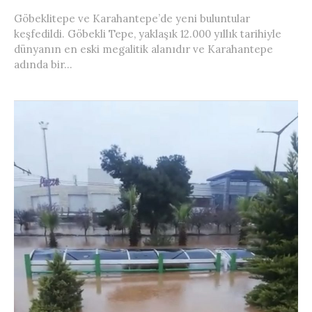
Göbeklitepe ve Karahantepe’de yeni buluntular
keşfedildi. Göbekli Tepe, yaklaşık 12.000 yıllık tarihiyle
dünyanın en eski megalitik alanıdır ve Karahantepe
adında bir...