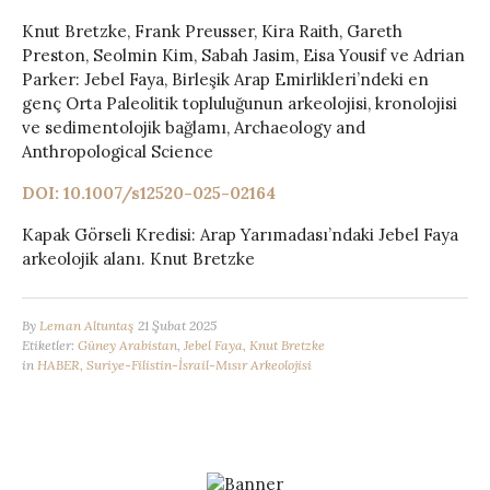
Knut Bretzke, Frank Preusser, Kira Raith, Gareth
Preston, Seolmin Kim, Sabah Jasim, Eisa Yousif ve Adrian
Parker: Jebel Faya, Birleşik Arap Emirlikleri’ndeki en
genç Orta Paleolitik topluluğunun arkeolojisi, kronolojisi
ve sedimentolojik bağlamı, Archaeology and
Anthropological Science
DOI: 10.1007/s12520-025-02164
Kapak Görseli Kredisi: Arap Yarımadası’ndaki Jebel Faya
arkeolojik alanı. Knut Bretzke
By
Leman Altuntaş
21 Şubat 2025
Etiketler:
Güney Arabistan
,
Jebel Faya
,
Knut Bretzke
in
HABER
,
Suriye-Filistin-İsrail-Mısır Arkeolojisi