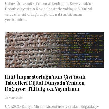
Udine Üniversitesi’nden arkeologlar, Kuzey Irak’ın
Dohuk vilayetinin Rovia ilçesinde yaklaşık 8.000 yıl
öncesine ait olduğu düşünülen iki antik insan
yerleşimini...
Hitit İmparatorluğu’nun Çivi Yazılı
Tabletleri Dijital Dünyada Yeniden
Doğuyor: TLHdig 0.2 Yayınlandı
26 Mart 2025
UNESCO Dünya Mirası Listesi’nde yer alan Boğazköy-