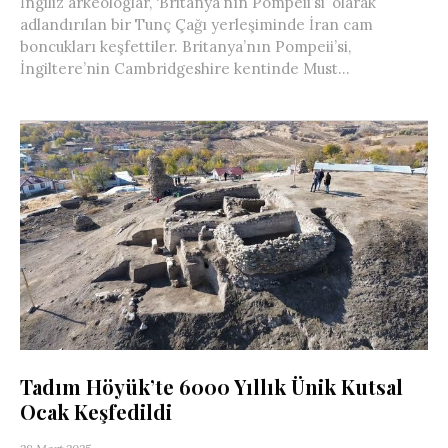
İngiliz arkeologlar, ‘Britanya’nın Pompeii’si’ olarak
adlandırılan bir Tunç Çağı yerleşiminde İran cam
boncukları keşfettiler. Britanya’nın Pompeii’si,
İngiltere’nin Cambridgeshire kentinde Must...
Tadım Höyük’te 6000 Yıllık Ünik Kutsal
Ocak Keşfedildi