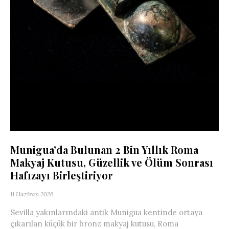
Munigua’da Bulunan 2 Bin Yıllık Roma
Makyaj Kutusu, Güzellik ve Ölüm Sonrası
Hafızayı Birleştiriyor
11 Haziran 2026
Sevilla yakınlarındaki antik Munigua kentinde ortaya
çıkarılan küçük bir bronz makyaj kutusu, Roma