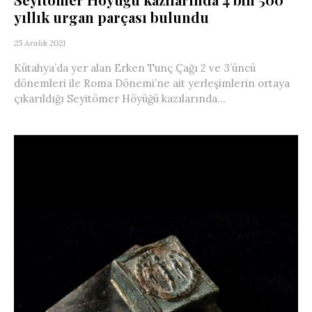
yıllık urgan parçası bulundu
25 Aralık 2021
Kütahya’da yer alan Erken Tunç Çağı 2 ve 3’üncü
dönemleri ile Roma Dönemi’ne ait yerleşimlerin ortaya
çıkarıldığı Seyitömer Höyüğü kazılarında...