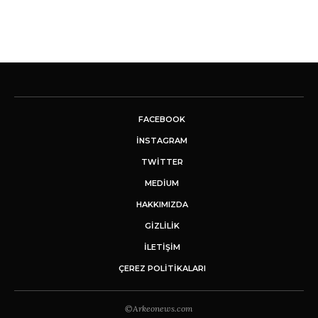
FACEBOOK
INSTAGRAM
TWITTER
MEDIUM
HAKKIMIZDA
GİZLİLİK
İLETIŞIM
ÇEREZ POLITIKALARI
©Arkeonews.com