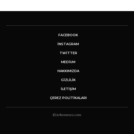
FACEBOOK
INSTAGRAM
TWITTER
MEDIUM
HAKKIMIZDA
GİZLİLİK
İLETIŞIM
ÇEREZ POLITIKALARI
©Arkeonews.com