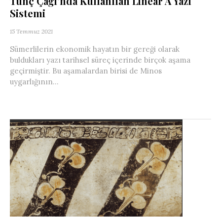
Tunç Çağı’nda Kullanılan Linear A Yazı
Sistemi
15 Temmuz 2021
Sümerlilerin ekonomik hayatın bir gereği olarak
buldukları yazı tarihsel süreç içerinde birçok aşama
geçirmiştir. Bu aşamalardan birisi de Minos
uygarlığının...