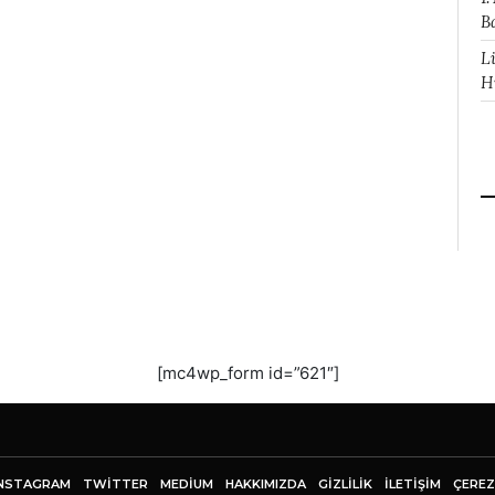
B
L
H
[mc4wp_form id=”621″]
NSTAGRAM
TWITTER
MEDIUM
HAKKIMIZDA
GİZLİLİK
İLETIŞIM
ÇEREZ