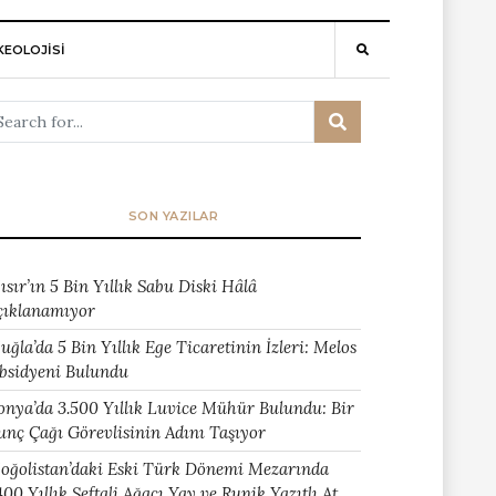
EOLOJİSİ
SON YAZILAR
ısır’ın 5 Bin Yıllık Sabu Diski Hâlâ
çıklanamıyor
uğla’da 5 Bin Yıllık Ege Ticaretinin İzleri: Melos
bsidyeni Bulundu
onya’da 3.500 Yıllık Luvice Mühür Bulundu: Bir
unç Çağı Görevlisinin Adını Taşıyor
oğolistan’daki Eski Türk Dönemi Mezarında
400 Yıllık Şeftali Ağacı Yay ve Runik Yazıtlı At