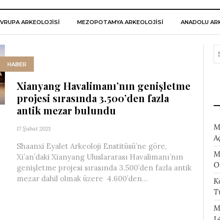
VRUPA ARKEOLOJISI
MEZOPOTAMYA ARKEOLOJISI
ANADOLU ARK
HABER
Xianyang Havalimanı’nın genişletme
projesi sırasında 3.500’den fazla
antik mezar bulundu
M
17 Şubat 2021
A
Shaanxi Eyalet Arkeoloji Enstitüsü’ne göre,
M
Xi’an’daki Xianyang Uluslararası Havalimanı’nın
O
genişletme projesi sırasında 3.500’den fazla antik
mezar dahil olmak üzere 4.600’den...
K
T
M
1.