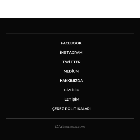
FACEBOOK
INSTAGRAM
TWITTER
MEDIUM
HAKKIMIZDA
GİZLİLİK
İLETIŞIM
ÇEREZ POLITIKALARI
©Arkeonews.com