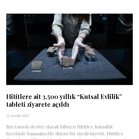
Hititlere ait 3.500 yıllık “Kutsal Evlilik”
tableti ziyarete açıldı
13 Aralık 2021
Bin tanrılı devlet olarak bilinen Hititler, kutsallık
üzerinde hassasiyetle duran bir medeniyetti. Hititler,