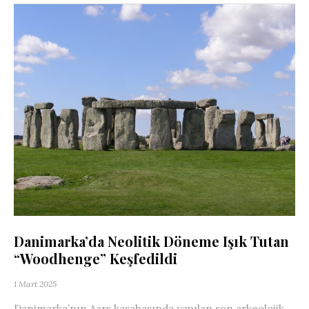
Danimarka’da Neolitik Döneme Işık Tutan
“Woodhenge” Keşfedildi
1 Mart 2025
Danimarka’nın Aars kasabasında yapılan son arkeolojik