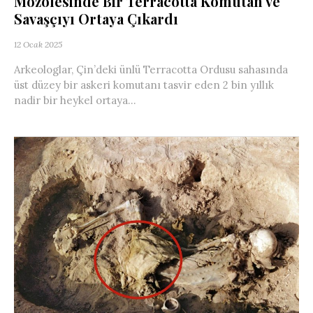
Mozolesinde Bir Terracotta Komutan ve
Savaşçıyı Ortaya Çıkardı
12 Ocak 2025
Arkeologlar, Çin’deki ünlü Terracotta Ordusu sahasında
üst düzey bir askeri komutanı tasvir eden 2 bin yıllık
nadir bir heykel ortaya...