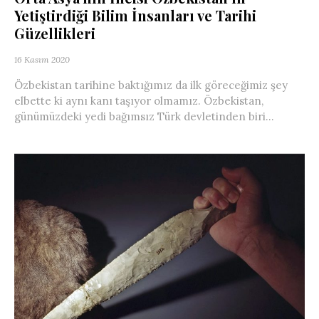
Yetiştirdiği Bilim İnsanları ve Tarihi
Güzellikleri
16 Kasım 2020
Özbekistan tarihine baktığımız da ilk göreceğimiz şey
elbette ki aynı kanı taşıyor olmamız. Özbekistan,
günümüzdeki yedi bağımsız Türk devletinden biri...