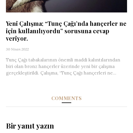
Yeni Çalışma; “Tunç Çağı’nda hançerler ne
için kullanılıyordu” sorusuna cevap
veriyor.
30 Nisan 2022
Tunç Çağı tabakalarının önemli maddi kalıntılarından
biri olan bronz hançerler üzerinde yeni bir çalışma
gerçekleştirildi. Çalışma, “Tunç Çağı hançerleri ne...
COMMENTS
Bir yanıt yazın