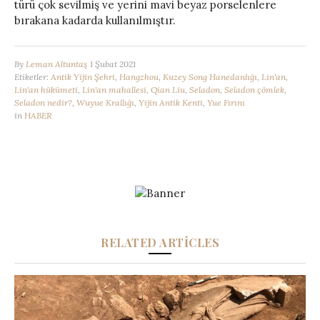
türü çok sevilmiş ve yerini mavi beyaz porselenlere
bırakana kadarda kullanılmıştır.
By
Leman Altuntaş
1 Şubat 2021
Etiketler:
Antik Yijin Şehri
,
Hangzhou
,
Kuzey Song Hanedanlığı
,
Lin'an
,
Lin'an hükümeti
,
Lin'an mahallesi
,
Qian Liu
,
Seladon
,
Seladon çömlek
,
Seladon nedir?
,
Wuyue Krallığı
,
Yijin Antik Kenti
,
Yue Fırını
in
HABER
RELATED ARTICLES