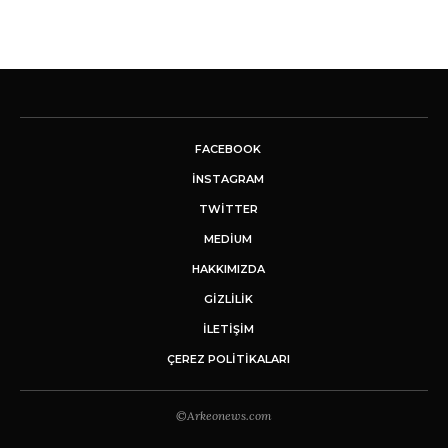
FACEBOOK
INSTAGRAM
TWITTER
MEDIUM
HAKKIMIZDA
GİZLİLİK
İLETIŞIM
ÇEREZ POLITIKALARI
©Arkeonews.com