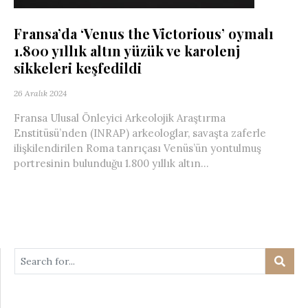
Fransa’da ‘Venus the Victorious’ oymalı
1.800 yıllık altın yüzük ve karolenj
sikkeleri keşfedildi
26 Aralık 2024
Fransa Ulusal Önleyici Arkeolojik Araştırma
Enstitüsü’nden (INRAP) arkeologlar, savaşta zaferle
ilişkilendirilen Roma tanrıçası Venüs’ün yontulmuş
portresinin bulunduğu 1.800 yıllık altın...