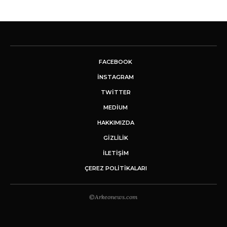
FACEBOOK
INSTAGRAM
TWITTER
MEDIUM
HAKKIMIZDA
GİZLİLİK
İLETIŞIM
ÇEREZ POLITIKALARI
©Arkeonews.com