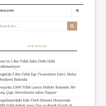
EOLOJİSİ
SON YAZILAR
ısır’ın 5 Bin Yıllık Sabu Diski Hâlâ
çıklanamıyor
uğla’da 5 Bin Yıllık Ege Ticaretinin İzleri: Melos
bsidyeni Bulundu
onya’da 3.500 Yıllık Luvice Mühür Bulundu: Bir
unç Çağı Görevlisinin Adını Taşıyor
oğolistan’daki Eski Türk Dönemi Mezarında
400 Yıllık Şeftali Ağacı Yay ve Runik Yazıtlı At