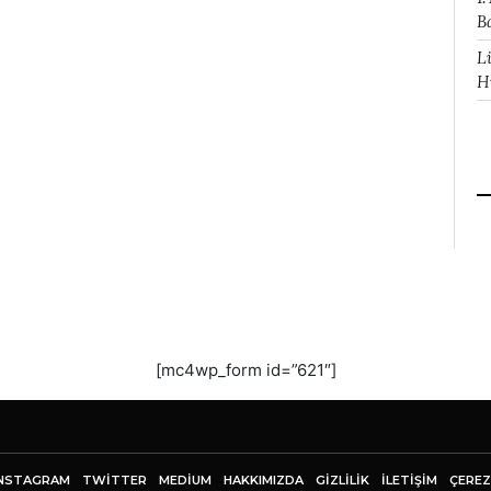
B
L
H
[mc4wp_form id=”621″]
NSTAGRAM
TWITTER
MEDIUM
HAKKIMIZDA
GİZLİLİK
İLETIŞIM
ÇEREZ