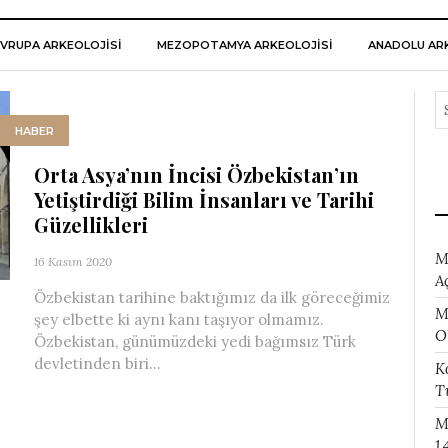
VRUPA ARKEOLOJISI
MEZOPOTAMYA ARKEOLOJISI
ANADOLU ARK
HABER
Orta Asya’nın İncisi Özbekistan’ın
Yetiştirdiği Bilim İnsanları ve Tarihi
Güzellikleri
M
16 Kasım 2020
A
Özbekistan tarihine baktığımız da ilk göreceğimiz
M
şey elbette ki aynı kanı taşıyor olmamız.
O
Özbekistan, günümüzdeki yedi bağımsız Türk
devletinden biri...
K
T
M
1.