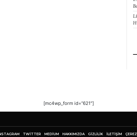
B
L
H
[mc4wp_form id=”621″]
NSTAGRAM
TWITTER
MEDIUM
HAKKIMIZDA
GİZLİLİK
İLETIŞIM
ÇEREZ