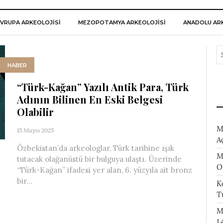
VRUPA ARKEOLOJISI
MEZOPOTAMYA ARKEOLOJISI
ANADOLU ARK
HABER
“Türk-Kağan” Yazılı Antik Para, Türk
Adının Bilinen En Eski Belgesi
Olabilir
M
15 Mayıs 2025
A
Özbekistan’da arkeologlar, Türk tarihine ışık
M
tutacak olağanüstü bir bulguya ulaştı. Üzerinde
O
“Türk-Kağan” ifadesi yer alan, 6. yüzyıla ait bronz
bir...
K
T
M
1.