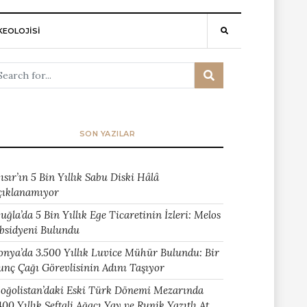
EOLOJİSİ
SON YAZILAR
ısır’ın 5 Bin Yıllık Sabu Diski Hâlâ
çıklanamıyor
uğla’da 5 Bin Yıllık Ege Ticaretinin İzleri: Melos
bsidyeni Bulundu
onya’da 3.500 Yıllık Luvice Mühür Bulundu: Bir
unç Çağı Görevlisinin Adını Taşıyor
oğolistan’daki Eski Türk Dönemi Mezarında
400 Yıllık Şeftali Ağacı Yay ve Runik Yazıtlı At