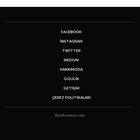
FACEBOOK
INSTAGRAM
TWITTER
MEDIUM
HAKKIMIZDA
GİZLİLİK
İLETIŞIM
ÇEREZ POLITIKALARI
©Arkeonews.com