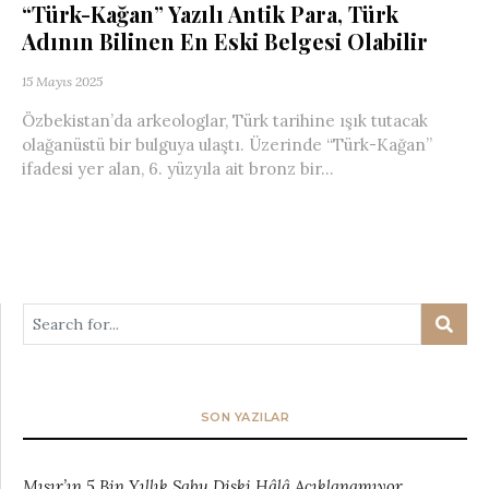
“Türk-Kağan” Yazılı Antik Para, Türk
Adının Bilinen En Eski Belgesi Olabilir
15 Mayıs 2025
Özbekistan’da arkeologlar, Türk tarihine ışık tutacak
olağanüstü bir bulguya ulaştı. Üzerinde “Türk-Kağan”
ifadesi yer alan, 6. yüzyıla ait bronz bir...
SON YAZILAR
Mısır’ın 5 Bin Yıllık Sabu Diski Hâlâ Açıklanamıyor