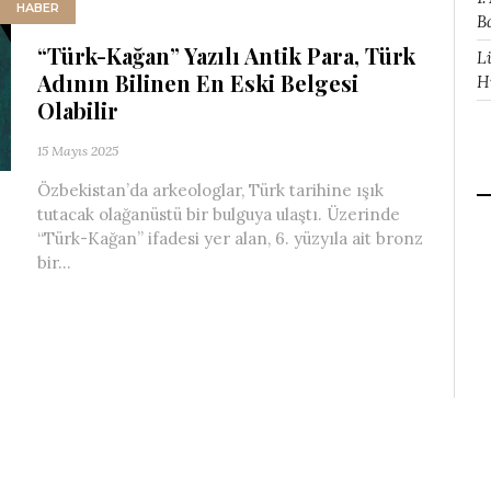
HABER
B
“Türk-Kağan” Yazılı Antik Para, Türk
L
Adının Bilinen En Eski Belgesi
H
Olabilir
15 Mayıs 2025
Özbekistan’da arkeologlar, Türk tarihine ışık
tutacak olağanüstü bir bulguya ulaştı. Üzerinde
“Türk-Kağan” ifadesi yer alan, 6. yüzyıla ait bronz
bir...