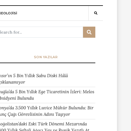
EOLOJİSİ
SON YAZILAR
ısır’ın 5 Bin Yıllık Sabu Diski Hâlâ
çıklanamıyor
uğla’da 5 Bin Yıllık Ege Ticaretinin İzleri: Melos
bsidyeni Bulundu
onya’da 3.500 Yıllık Luvice Mühür Bulundu: Bir
unç Çağı Görevlisinin Adını Taşıyor
oğolistan’daki Eski Türk Dönemi Mezarında
400 Yıllık Şeftali Ağacı Yay ve Runik Yazıtlı At