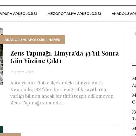
VRUPA ARKEOLOJISI
MEZOPOTAMYA ARKEOLOJISI
ANADOLU ARK
ANADOLU ARKEOLOJİSİ
,
HABER
Zeus Tapınağı, Limyra’da 43 Yıl Sonra
Gün Yüzüne Çıktı
15 Kasım 2025
M
Antalya’nın Finike ilçesindeki Limyra Antik
A
Kenti’nde, 1982’den beri epigrafik kayıtlarda
M
varlığı bilinen ancak bir türlü tespit edilemeyen
O
Zeus Tapınağı sonunda...
K
T
M
1.