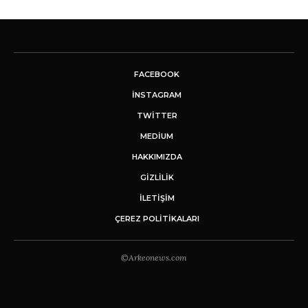
FACEBOOK
INSTAGRAM
TWITTER
MEDIUM
HAKKIMIZDA
GİZLİLİK
İLETIŞIM
ÇEREZ POLITIKALARI
©Arkeonews.com