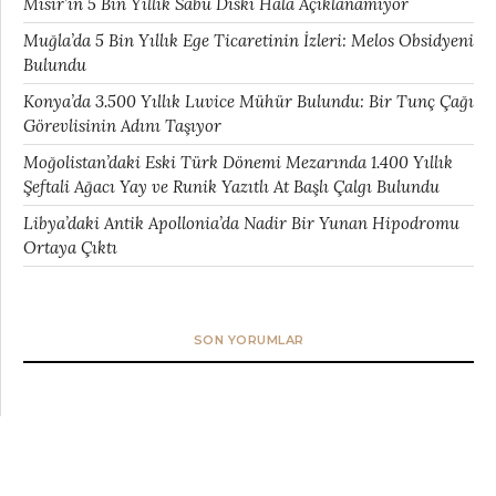
Mısır’ın 5 Bin Yıllık Sabu Diski Hâlâ Açıklanamıyor
Muğla’da 5 Bin Yıllık Ege Ticaretinin İzleri: Melos Obsidyeni
Bulundu
Konya’da 3.500 Yıllık Luvice Mühür Bulundu: Bir Tunç Çağı
Görevlisinin Adını Taşıyor
Moğolistan’daki Eski Türk Dönemi Mezarında 1.400 Yıllık
Şeftali Ağacı Yay ve Runik Yazıtlı At Başlı Çalgı Bulundu
Libya’daki Antik Apollonia’da Nadir Bir Yunan Hipodromu
Ortaya Çıktı
SON YORUMLAR