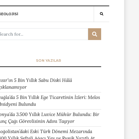
EOLOJİSİ
SON YAZILAR
ısır’ın 5 Bin Yıllık Sabu Diski Hâlâ
çıklanamıyor
uğla’da 5 Bin Yıllık Ege Ticaretinin İzleri: Melos
bsidyeni Bulundu
onya’da 3.500 Yıllık Luvice Mühür Bulundu: Bir
unç Çağı Görevlisinin Adını Taşıyor
oğolistan’daki Eski Türk Dönemi Mezarında
400 Yıllık Şeftali Ağacı Yay ve Runik Yazıtlı At