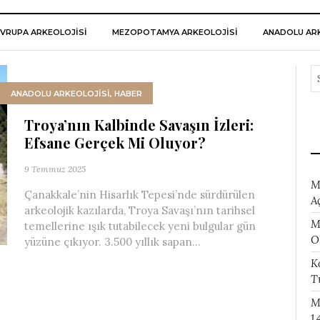
VRUPA ARKEOLOJISI
MEZOPOTAMYA ARKEOLOJISI
ANADOLU ARK
ANADOLU ARKEOLOJİSİ
,
HABER
Troya’nın Kalbinde Savaşın İzleri:
Efsane Gerçek Mi Oluyor?
9 Temmuz 2025
M
Çanakkale’nin Hisarlık Tepesi’nde sürdürülen
A
arkeolojik kazılarda, Troya Savaşı’nın tarihsel
M
temellerine ışık tutabilecek yeni bulgular gün
O
yüzüne çıkıyor. 3.500 yıllık sapan...
K
T
M
1.