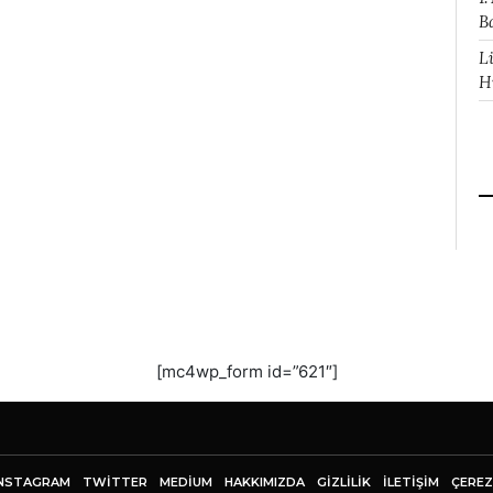
B
L
H
[mc4wp_form id=”621″]
NSTAGRAM
TWITTER
MEDIUM
HAKKIMIZDA
GİZLİLİK
İLETIŞIM
ÇEREZ