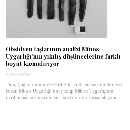
Obsidyen taşlarının analizi Minos
Uygarlığı’nın yıkılış düşüncelerine farklı
boyut kazandırıyor
25 Ağustos 2022
Tunç Çağı döneminde Girit Adası’nda yüksek medeniyet
kuran Minos Uygarlığı’nın yıkılıp Miken Uygarlığına
evrilme süreci üzerine kurulan teorileri sarsacak yeni...