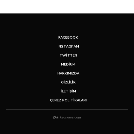
FACEBOOK
INSTAGRAM
TWITTER
MEDIUM
HAKKIMIZDA
GİZLİLİK
İLETIŞIM
ÇEREZ POLITIKALARI
©Arkeonews.com