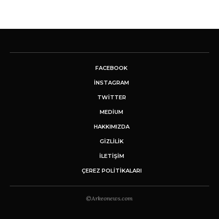
FACEBOOK
INSTAGRAM
TWITTER
MEDIUM
HAKKIMIZDA
GİZLİLİK
İLETIŞIM
ÇEREZ POLITIKALARI
©Arkeonews.com