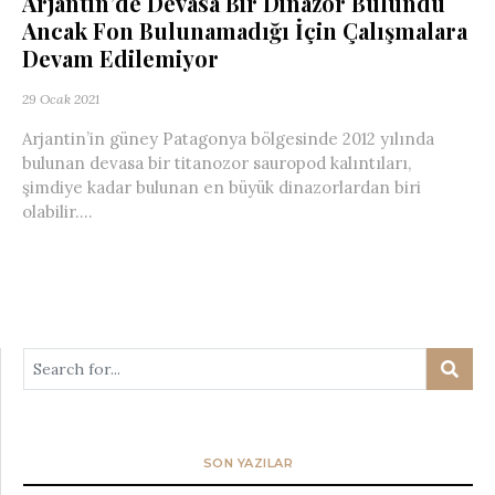
Arjantin’de Devasa Bir Dinazor Bulundu
Ancak Fon Bulunamadığı İçin Çalışmalara
Devam Edilemiyor
29 Ocak 2021
Arjantin’in güney Patagonya bölgesinde 2012 yılında
bulunan devasa bir titanozor sauropod kalıntıları,
şimdiye kadar bulunan en büyük dinazorlardan biri
olabilir....
SON YAZILAR