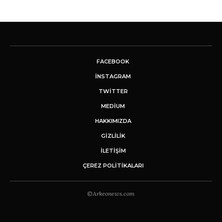
FACEBOOK
INSTAGRAM
TWITTER
MEDIUM
HAKKIMIZDA
GİZLİLİK
İLETIŞIM
ÇEREZ POLITIKALARI
©Arkeonews.com