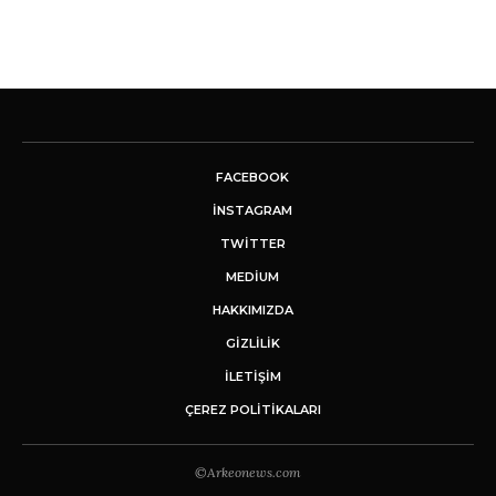
FACEBOOK
INSTAGRAM
TWITTER
MEDIUM
HAKKIMIZDA
GİZLİLİK
İLETIŞIM
ÇEREZ POLITIKALARI
©Arkeonews.com