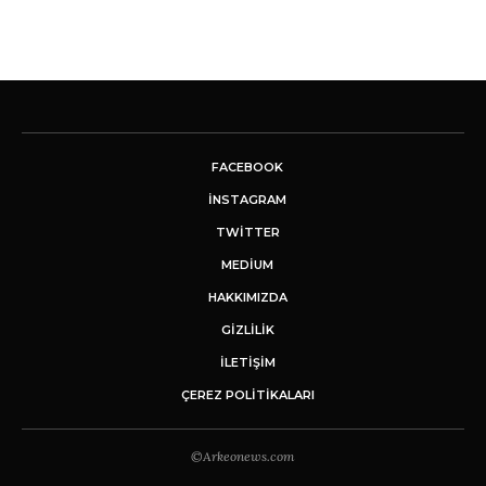
FACEBOOK
INSTAGRAM
TWITTER
MEDIUM
HAKKIMIZDA
GİZLİLİK
İLETIŞIM
ÇEREZ POLITIKALARI
©Arkeonews.com